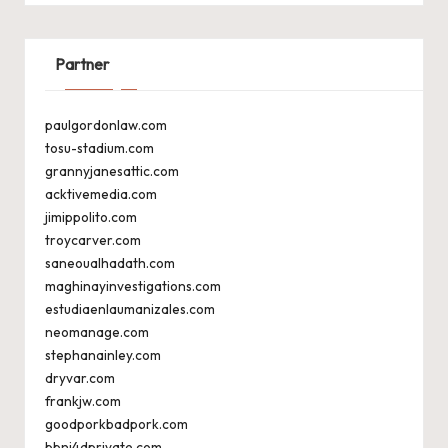
Partner
paulgordonlaw.com
tosu-stadium.com
grannyjanesattic.com
acktivemedia.com
jimippolito.com
troycarver.com
saneoualhadath.com
maghinayinvestigations.com
estudiaenlaumanizales.com
neomanage.com
stephanainley.com
dryvar.com
frankjw.com
goodporkbadpork.com
bbni4dprivate.com