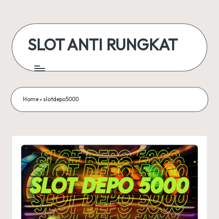
Skip
to
SLOT ANTI RUNGKAT
content
Home
»
slotdepo5000