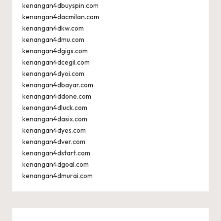
kenangan4dbuyspin.com
kenangan4dacmilan.com
kenangan4dkw.com
kenangan4dmu.com
kenangan4dgigs.com
kenangan4dcegil.com
kenangan4dyoi.com
kenangan4dbayar.com
kenangan4ddone.com
kenangan4dluck.com
kenangan4dasix.com
kenangan4dyes.com
kenangan4dver.com
kenangan4dstart.com
kenangan4dgoal.com
kenangan4dmurai.com