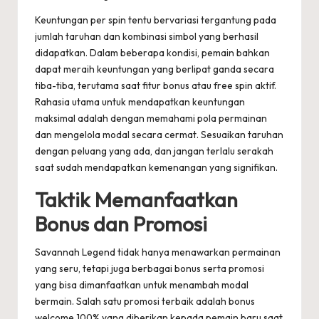
Keuntungan per spin tentu bervariasi tergantung pada
jumlah taruhan dan kombinasi simbol yang berhasil
didapatkan. Dalam beberapa kondisi, pemain bahkan
dapat meraih keuntungan yang berlipat ganda secara
tiba-tiba, terutama saat fitur bonus atau free spin aktif.
Rahasia utama untuk mendapatkan keuntungan
maksimal adalah dengan memahami pola permainan
dan mengelola modal secara cermat. Sesuaikan taruhan
dengan peluang yang ada, dan jangan terlalu serakah
saat sudah mendapatkan kemenangan yang signifikan.
Taktik Memanfaatkan
Bonus dan Promosi
Savannah Legend tidak hanya menawarkan permainan
yang seru, tetapi juga berbagai bonus serta promosi
yang bisa dimanfaatkan untuk menambah modal
bermain. Salah satu promosi terbaik adalah bonus
welcome 100% yang diberikan kepada pemain baru saat