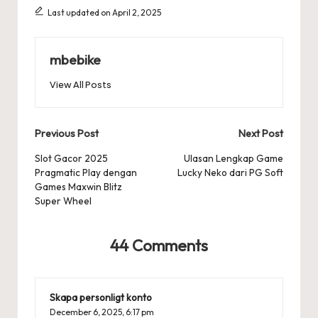
Last updated on April 2, 2025
mbebike
View All Posts
Post
Previous Post
Next Post
navigation
Slot Gacor 2025
Ulasan Lengkap Game
Pragmatic Play dengan
Lucky Neko dari PG Soft
Games Maxwin Blitz
Super Wheel
44 Comments
Skapa personligt konto
December 6, 2025,
6:17 pm