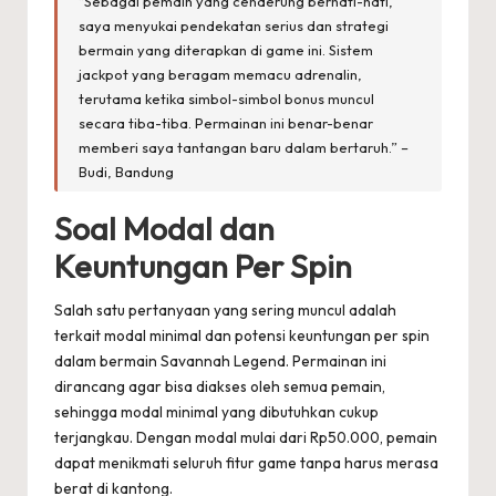
“Sebagai pemain yang cenderung berhati-hati,
saya menyukai pendekatan serius dan strategi
bermain yang diterapkan di game ini. Sistem
jackpot yang beragam memacu adrenalin,
terutama ketika simbol-simbol bonus muncul
secara tiba-tiba. Permainan ini benar-benar
memberi saya tantangan baru dalam bertaruh.” –
Budi, Bandung
Soal Modal dan
Keuntungan Per Spin
Salah satu pertanyaan yang sering muncul adalah
terkait modal minimal dan potensi keuntungan per spin
dalam bermain Savannah Legend. Permainan ini
dirancang agar bisa diakses oleh semua pemain,
sehingga modal minimal yang dibutuhkan cukup
terjangkau. Dengan modal mulai dari Rp50.000, pemain
dapat menikmati seluruh fitur game tanpa harus merasa
berat di kantong.