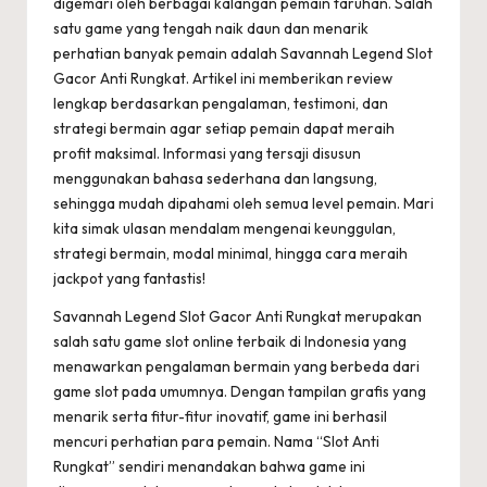
digemari oleh berbagai kalangan pemain taruhan. Salah
satu game yang tengah naik daun dan menarik
perhatian banyak pemain adalah Savannah Legend Slot
Gacor Anti Rungkat. Artikel ini memberikan review
lengkap berdasarkan pengalaman, testimoni, dan
strategi bermain agar setiap pemain dapat meraih
profit maksimal. Informasi yang tersaji disusun
menggunakan bahasa sederhana dan langsung,
sehingga mudah dipahami oleh semua level pemain. Mari
kita simak ulasan mendalam mengenai keunggulan,
strategi bermain, modal minimal, hingga cara meraih
jackpot yang fantastis!
Savannah Legend Slot Gacor Anti Rungkat merupakan
salah satu game slot online terbaik di Indonesia yang
menawarkan pengalaman bermain yang berbeda dari
game slot pada umumnya. Dengan tampilan grafis yang
menarik serta fitur-fitur inovatif, game ini berhasil
mencuri perhatian para pemain. Nama “
Slot Anti
Rungkat
” sendiri menandakan bahwa game ini