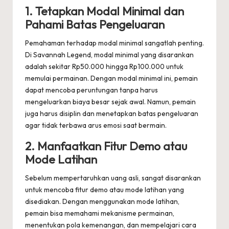
1. Tetapkan Modal Minimal dan
Pahami Batas Pengeluaran
Pemahaman terhadap modal minimal sangatlah penting.
Di Savannah Legend, modal minimal yang disarankan
adalah sekitar Rp50.000 hingga Rp100.000 untuk
memulai permainan. Dengan modal minimal ini, pemain
dapat mencoba peruntungan tanpa harus
mengeluarkan biaya besar sejak awal. Namun, pemain
juga harus disiplin dan menetapkan batas pengeluaran
agar tidak terbawa arus emosi saat bermain.
2. Manfaatkan Fitur Demo atau
Mode Latihan
Sebelum mempertaruhkan uang asli, sangat disarankan
untuk mencoba fitur demo atau mode latihan yang
disediakan. Dengan menggunakan mode latihan,
pemain bisa memahami mekanisme permainan,
menentukan pola kemenangan, dan mempelajari cara