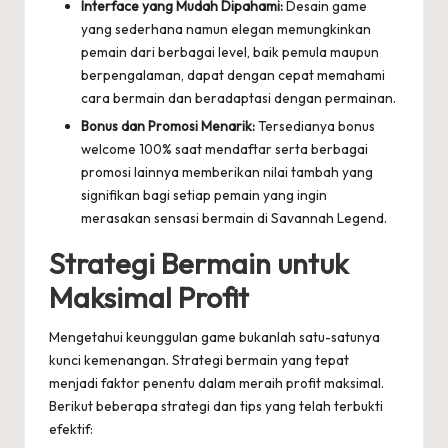
Interface yang Mudah Dipahami:
Desain game
yang sederhana namun elegan memungkinkan
pemain dari berbagai level, baik pemula maupun
berpengalaman, dapat dengan cepat memahami
cara bermain dan beradaptasi dengan permainan.
Bonus dan Promosi Menarik:
Tersedianya bonus
welcome 100% saat mendaftar serta berbagai
promosi lainnya memberikan nilai tambah yang
signifikan bagi setiap pemain yang ingin
merasakan sensasi bermain di Savannah Legend.
Strategi Bermain untuk
Maksimal Profit
Mengetahui keunggulan game bukanlah satu-satunya
kunci kemenangan. Strategi bermain yang tepat
menjadi faktor penentu dalam meraih profit maksimal.
Berikut beberapa strategi dan tips yang telah terbukti
efektif: