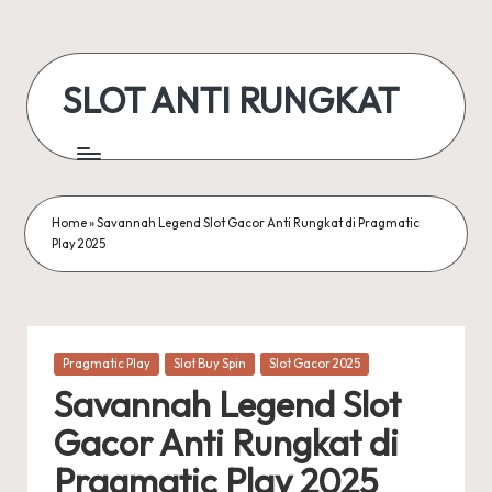
Skip
to
SLOT ANTI RUNGKAT
content
Home
»
Savannah Legend Slot Gacor Anti Rungkat di Pragmatic
Play 2025
Posted
Pragmatic Play
Slot Buy Spin
Slot Gacor 2025
in
Savannah Legend Slot
Gacor Anti Rungkat di
Pragmatic Play 2025