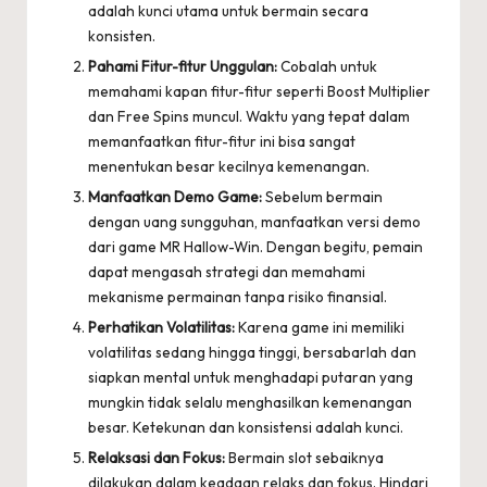
adalah kunci utama untuk bermain secara
konsisten.
Pahami Fitur-fitur Unggulan:
Cobalah untuk
memahami kapan fitur-fitur seperti Boost Multiplier
dan Free Spins muncul. Waktu yang tepat dalam
memanfaatkan fitur-fitur ini bisa sangat
menentukan besar kecilnya kemenangan.
Manfaatkan Demo Game:
Sebelum bermain
dengan uang sungguhan, manfaatkan versi demo
dari game MR Hallow-Win. Dengan begitu, pemain
dapat mengasah strategi dan memahami
mekanisme permainan tanpa risiko finansial.
Perhatikan Volatilitas:
Karena game ini memiliki
volatilitas sedang hingga tinggi, bersabarlah dan
siapkan mental untuk menghadapi putaran yang
mungkin tidak selalu menghasilkan kemenangan
besar. Ketekunan dan konsistensi adalah kunci.
Relaksasi dan Fokus:
Bermain slot sebaiknya
dilakukan dalam keadaan relaks dan fokus. Hindari