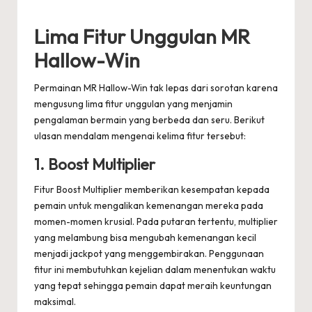
Lima Fitur Unggulan MR
Hallow-Win
Permainan MR Hallow-Win tak lepas dari sorotan karena
mengusung lima fitur unggulan yang menjamin
pengalaman bermain yang berbeda dan seru. Berikut
ulasan mendalam mengenai kelima fitur tersebut:
1. Boost Multiplier
Fitur Boost Multiplier memberikan kesempatan kepada
pemain untuk mengalikan kemenangan mereka pada
momen-momen krusial. Pada putaran tertentu, multiplier
yang melambung bisa mengubah kemenangan kecil
menjadi jackpot yang menggembirakan. Penggunaan
fitur ini membutuhkan kejelian dalam menentukan waktu
yang tepat sehingga pemain dapat meraih keuntungan
maksimal.