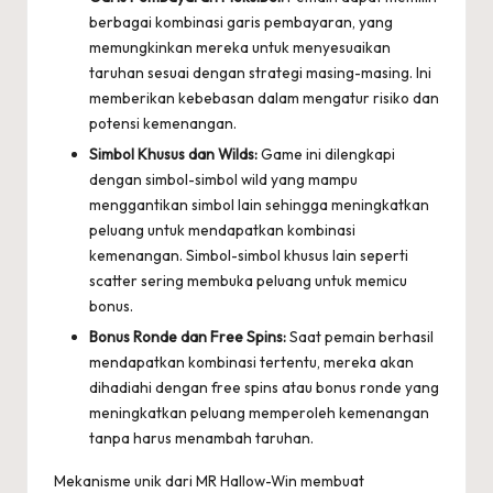
berbagai kombinasi garis pembayaran, yang
memungkinkan mereka untuk menyesuaikan
taruhan sesuai dengan strategi masing-masing. Ini
memberikan kebebasan dalam mengatur risiko dan
potensi kemenangan.
Simbol Khusus dan Wilds:
Game ini dilengkapi
dengan simbol-simbol wild yang mampu
menggantikan simbol lain sehingga meningkatkan
peluang untuk mendapatkan kombinasi
kemenangan. Simbol-simbol khusus lain seperti
scatter sering membuka peluang untuk memicu
bonus.
Bonus Ronde dan Free Spins:
Saat pemain berhasil
mendapatkan kombinasi tertentu, mereka akan
dihadiahi dengan free spins atau bonus ronde yang
meningkatkan peluang memperoleh kemenangan
tanpa harus menambah taruhan.
Mekanisme unik dari MR Hallow-Win membuat