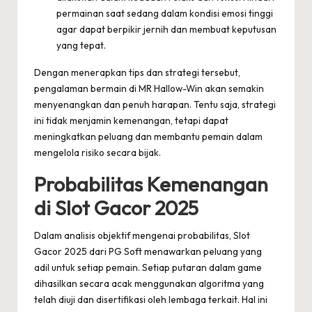
permainan saat sedang dalam kondisi emosi tinggi
agar dapat berpikir jernih dan membuat keputusan
yang tepat.
Dengan menerapkan tips dan strategi tersebut,
pengalaman bermain di MR Hallow-Win akan semakin
menyenangkan dan penuh harapan. Tentu saja, strategi
ini tidak menjamin kemenangan, tetapi dapat
meningkatkan peluang dan membantu pemain dalam
mengelola risiko secara bijak.
Probabilitas Kemenangan
di Slot Gacor 2025
Dalam analisis objektif mengenai probabilitas, Slot
Gacor 2025 dari PG Soft menawarkan peluang yang
adil untuk setiap pemain. Setiap putaran dalam game
dihasilkan secara acak menggunakan algoritma yang
telah diuji dan disertifikasi oleh lembaga terkait. Hal ini