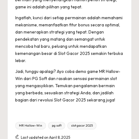
game ini adalah pilihan yang tepat.
Ingatlah, kunci dari setiap permainan adalah memahami
mekanisme, memanfaatkan fitur bonus secara optimal,
dan menerapkan strategi yang tepat. Dengan
pendekatan yang matang dan semangat untuk
mencoba hal baru, peluang untuk mendapatkan
kemenangan besar di Slot Gacor 2025 semakin terbuka
lebar.
Jadi, tunggu apalagi? Ayo coba demo game MR Hallow-
Win dari PG Soft dan rasakan sensasi permainan slot
yang mengasyikkan. Temukan pengalaman bermain
yang berbeda, sesuaikan strategi Anda, dan jadilah
bagian dari revolusi Slot Gacor 2025 sekarang juga!
Tags:
MR Hallow-Win
pg soft
slot gacor 2025
Last updated on April 8, 2025