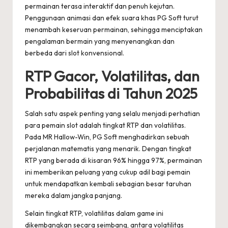
permainan terasa interaktif dan penuh kejutan.
Penggunaan animasi dan efek suara khas PG Soft turut
menambah keseruan permainan, sehingga menciptakan
pengalaman bermain yang menyenangkan dan
berbeda dari slot konvensional.
RTP Gacor, Volatilitas, dan
Probabilitas di Tahun 2025
Salah satu aspek penting yang selalu menjadi perhatian
para pemain slot adalah tingkat RTP dan volatilitas.
Pada MR Hallow-Win, PG Soft menghadirkan sebuah
perjalanan matematis yang menarik. Dengan tingkat
RTP yang berada di kisaran 96% hingga 97%, permainan
ini memberikan peluang yang cukup adil bagi pemain
untuk mendapatkan kembali sebagian besar taruhan
mereka dalam jangka panjang.
Selain tingkat RTP, volatilitas dalam game ini
dikembangkan secara seimbang, antara volatilitas