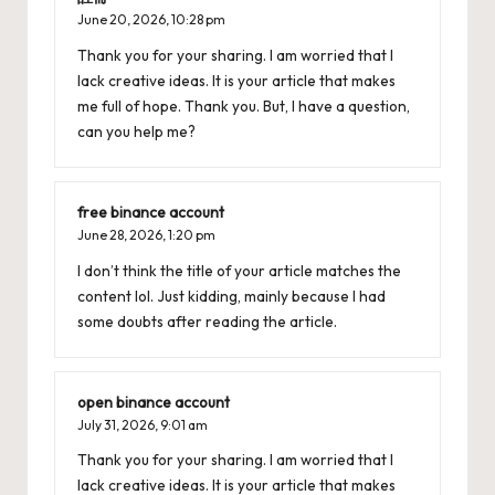
June 20, 2026,
10:28 pm
Thank you for your sharing. I am worried that I
lack creative ideas. It is your article that makes
me full of hope. Thank you. But, I have a question,
can you help me?
free binance account
June 28, 2026,
1:20 pm
I don’t think the title of your article matches the
content lol. Just kidding, mainly because I had
some doubts after reading the article.
open binance account
July 31, 2026,
9:01 am
Thank you for your sharing. I am worried that I
lack creative ideas. It is your article that makes