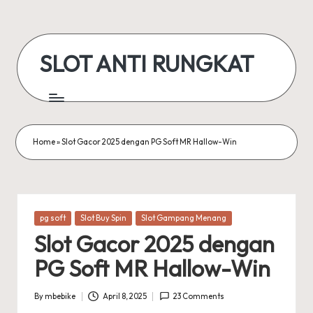
Skip
to
SLOT ANTI RUNGKAT
content
Home
»
Slot Gacor 2025 dengan PG Soft MR Hallow-Win
Posted
pg soft
Slot Buy Spin
Slot Gampang Menang
in
Slot Gacor 2025 dengan
PG Soft MR Hallow-Win
By
mbebike
April 8, 2025
23 Comments
Posted