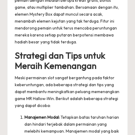
pemain dengan imbalan berupa kredit gratis, bonus
game, atau multiplier tambahan. Bersamaan dengan itu,
elemen Mystery Box dapat muncul secara acak,
menambah elemen kejutan yang tak terduga. Fitur ini
mendorong pemain untuk terus mencoba peruntungan
mereka karena setiap putaran berpotensi membawa
hadiah besar yang tidak terduga.
Strategi dan Tips untuk
Meraih Kemenangan
Meski permainan slot sangat bergantung pada faktor
keberuntungan, ada beberapa strategi dan tips yang
dapat membantu meningkatkan peluang memenangkan
game
MR Hallow-Win
. Berikut adalah beberapa strategi
yang dapat dicoba:
Manajemen Modal:
Tetapkan batas taruhan harian
dan hindari terjebak dalam permainan yang
melebihi kemampuan. Manajemen modal yang baik