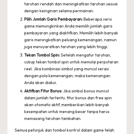
taruhan rendah dan meningkatkan taruhan sesuai
dengan keinginan selama permainan.
Pilih Jumlah Garis Pembayaran:
Beberapa versi
game memungkinkan Anda memilih jumlah garis
pembayaran yang diaktifkan. Memilih lebih banyak
garis meningkatkan peluang kemenangan, namun
juga mensyaratkan taruhan yang lebih tinggi.
Tekan Tombol Spin:
Setelah mengatur taruhan,
cukup tekan tombol spin untuk memulai perputaran
reel. Jika kombinasi simbol yang muncul serasi
dengan pola kemenangan, maka kemenangan
Anda akan diakui.
Aktifkan Fitur Bonus:
Jika simbol bonus muncul
dalam jumlah tertentu, fitur bonus dan free spin
akan otomatis aktif, memberikan lebih banyak
kesempatan untuk menang besar tanpa harus
memasang taruhan tambahan.
Semua petunjuk dan tombol kontrol dalam game telah