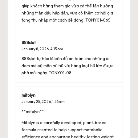
giúp khách hàng tham gia vừa có thể tận hưởng
những trận đấu hấp dẫn, vừa có thêm cơ hội gia
tăng thu nhập một cách dễ dàng. TONY01-06S
888slot
January 8, 2026,
4:13 pm
888slot
tự hào là bến đỗ an toàn cho những ai
đam mê bộ môn nổ hũ với hàng loạt hũ lớn được
phá mỗi ngày. TONY01-08
mitolyn
January 25, 2026,
1:56 am
**mitolyn**
Mitolyn is a carefully developed, plant-based
formula created to help support metabolic
efficiency and encourage healthy, lasting weight