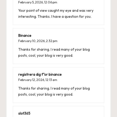
February 5, 2026,
12:06 pm
Your point of view caught my eye and was very
interesting. Thanks. I have a question for you.
Binance
February 10, 2026,
2:32 pm
Thanks for sharing. I read many of your blog
posts, cool, your blog is very good.
registrera dig f"or binance
February 12, 2026,
12:13 am
Thanks for sharing. I read many of your blog
posts, cool, your blog is very good.
slot365