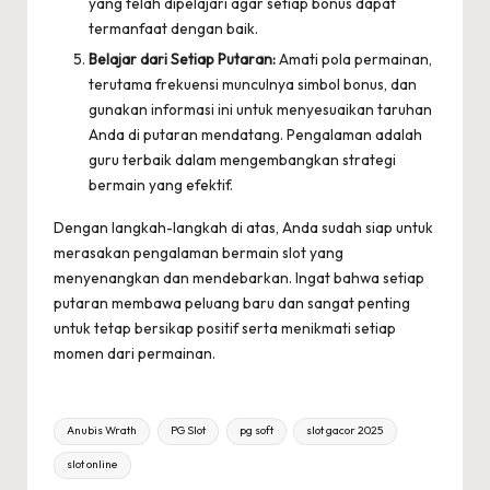
yang telah dipelajari agar setiap bonus dapat
termanfaat dengan baik.
Belajar dari Setiap Putaran:
Amati pola permainan,
terutama frekuensi munculnya simbol bonus, dan
gunakan informasi ini untuk menyesuaikan taruhan
Anda di putaran mendatang. Pengalaman adalah
guru terbaik dalam mengembangkan strategi
bermain yang efektif.
Dengan langkah-langkah di atas, Anda sudah siap untuk
merasakan pengalaman bermain slot yang
menyenangkan dan mendebarkan. Ingat bahwa setiap
putaran membawa peluang baru dan sangat penting
untuk tetap bersikap positif serta menikmati setiap
momen dari permainan.
Tags:
Anubis Wrath
PG Slot
pg soft
slot gacor 2025
slot online