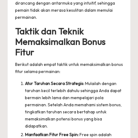
dirancang dengan antarmuka yang intuitif, sehingga
pemain tidak akan merasa kesulitan dalam memulai
permainan.
Taktik dan Teknik
Memaksimalkan Bonus
Fitur
Berikut adalah empat taktik untuk memaksimalkan bonus
fitur selama permainan:
Atur Taruhan Secara Strategis:
Mulailah dengan
taruhan kecil terlebih dahulu sehingga Anda dapat
bermain lebih lama dan mempelajari pola
permainan. Setelah Anda memahami sistem bonus,
tingkatkan taruhan secara bertahap untuk
memaksimalkan potensi bonus yang bisa
didapatkan.
Manfaatkan Fitur Free Spin:
Free spin adalah