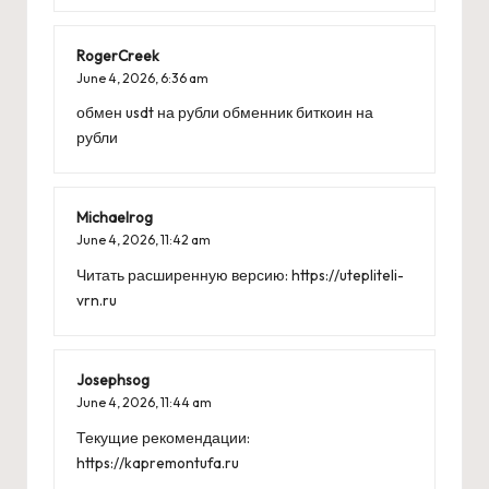
RogerCreek
June 4, 2026,
6:36 am
обмен usdt на рубли
обменник биткоин на
рубли
Michaelrog
June 4, 2026,
11:42 am
Читать расширенную версию:
https://utepliteli-
vrn.ru
Josephsog
June 4, 2026,
11:44 am
Текущие рекомендации:
https://kapremontufa.ru