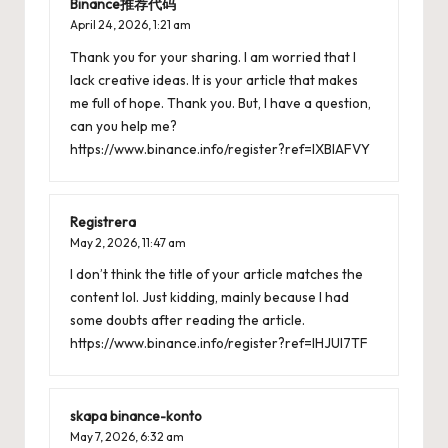
Binance推荐代码
April 24, 2026,
1:21 am
Thank you for your sharing. I am worried that I
lack creative ideas. It is your article that makes
me full of hope. Thank you. But, I have a question,
can you help me?
https://www.binance.info/register?ref=IXBIAFVY
Registrera
May 2, 2026,
11:47 am
I don’t think the title of your article matches the
content lol. Just kidding, mainly because I had
some doubts after reading the article.
https://www.binance.info/register?ref=IHJUI7TF
skapa binance-konto
May 7, 2026,
6:32 am