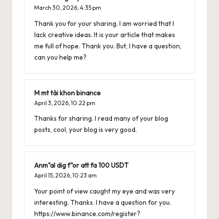
March 30, 2026,
4:35 pm
Thank you for your sharing. I am worried that I
lack creative ideas. It is your article that makes
me full of hope. Thank you. But, I have a question,
can you help me?
M mt tài khon binance
April 3, 2026,
10:22 pm
Thanks for sharing. I read many of your blog
posts, cool, your blog is very good.
Anm"al dig f"or att fa 100 USDT
April 15, 2026,
10:23 am
Your point of view caught my eye and was very
interesting. Thanks. I have a question for you.
https://www.binance.com/register?