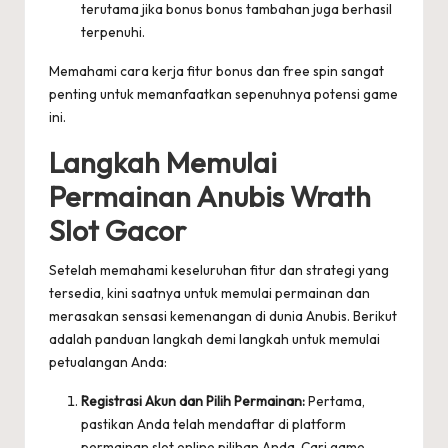
terutama jika bonus bonus tambahan juga berhasil
terpenuhi.
Memahami cara kerja fitur bonus dan free spin sangat
penting untuk memanfaatkan sepenuhnya potensi game
ini.
Langkah Memulai
Permainan Anubis Wrath
Slot Gacor
Setelah memahami keseluruhan fitur dan strategi yang
tersedia, kini saatnya untuk memulai permainan dan
merasakan sensasi kemenangan di dunia Anubis. Berikut
adalah panduan langkah demi langkah untuk memulai
petualangan Anda:
Registrasi Akun dan Pilih Permainan:
Pertama,
pastikan Anda telah mendaftar di platform
permainan slot online pilihan Anda. Cari game