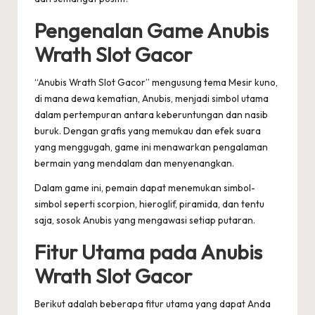
Pengenalan Game Anubis
Wrath Slot Gacor
“Anubis Wrath Slot Gacor” mengusung tema Mesir kuno,
di mana dewa kematian, Anubis, menjadi simbol utama
dalam pertempuran antara keberuntungan dan nasib
buruk. Dengan grafis yang memukau dan efek suara
yang menggugah, game ini menawarkan pengalaman
bermain yang mendalam dan menyenangkan.
Dalam game ini, pemain dapat menemukan simbol-
simbol seperti scorpion, hieroglif, piramida, dan tentu
saja, sosok Anubis yang mengawasi setiap putaran.
Fitur Utama pada Anubis
Wrath Slot Gacor
Berikut adalah beberapa fitur utama yang dapat Anda