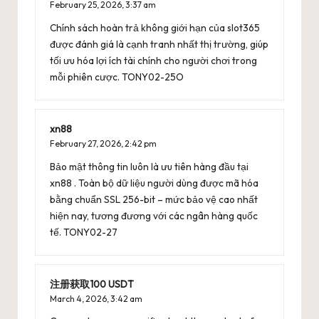
February 25, 2026,
3:37 am
Chính sách hoàn trả không giới hạn của
slot365
được đánh giá là cạnh tranh nhất thị trường, giúp
tối ưu hóa lợi ích tài chính cho người chơi trong
mỗi phiên cược. TONY02-25O
xn88
February 27, 2026,
2:42 pm
Bảo mật thông tin luôn là ưu tiên hàng đầu tại
xn88
. Toàn bộ dữ liệu người dùng được mã hóa
bằng chuẩn SSL 256-bit – mức bảo vệ cao nhất
hiện nay, tương đương với các ngân hàng quốc
tế. TONY02-27
注册获取100 USDT
March 4, 2026,
3:42 am