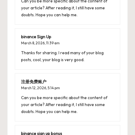
Can you be more specific about the content of
your article? After reading it, I still have some
doubts. Hope you can help me.
binance Sign Up
March 8, 2026,
11:39 am
Thanks for sharing. I read many of your blog
posts, cool, your blog is very good.
注册免费账户
March 12, 2026,
5:14 pm
Can you be more specific about the content of
your article? After reading it, I still have some
doubts. Hope you can help me.
binance sign up bonus