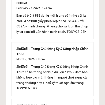
888slot
February 26, 2026,
2:23 pm
Bạn có biết?
888slot
là một trong số ít nhà cái tại
châu Á sở hữu giấy phép kép từ cả PAGCOR và
CEZA – minh chứng rõ ràng cho sự tuân thủ pháp
lý và cam kết vận hành minh bạch. TONY02-26H
Slot365 – Trang Chủ Đăng Ký & Đăng Nhập Chính
Thức
March 7, 2026,
5:15 pm
Slot365 – Trang Chủ Đăng Ký & Đăng Nhập Chính
Thức
có hệ thống backup dữ liệu 3 lớp – đảm bảo
không bao giờ mất thông tin người chơi, ngay cả
trong trường hợp sự cố kỹ thuật nghiêm trọng.
TONY03-07O