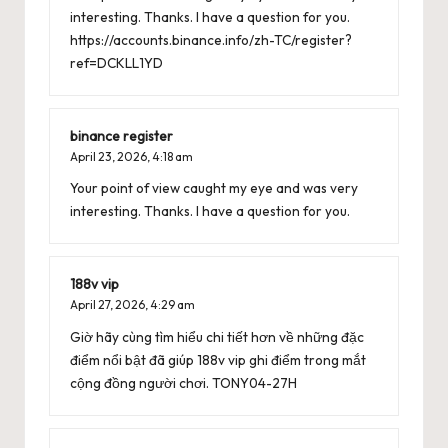
interesting. Thanks. I have a question for you.
https://accounts.binance.info/zh-TC/register?
ref=DCKLL1YD
binance register
April 23, 2026,
4:18 am
Your point of view caught my eye and was very
interesting. Thanks. I have a question for you.
188v vip
April 27, 2026,
4:29 am
Giờ hãy cùng tìm hiểu chi tiết hơn về những đặc
điểm nổi bật đã giúp
188v vip
ghi điểm trong mắt
cộng đồng người chơi. TONY04-27H