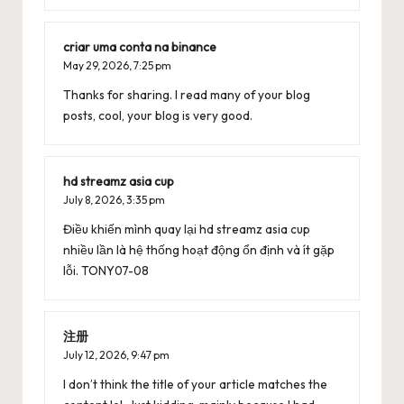
criar uma conta na binance
May 29, 2026,
7:25 pm
Thanks for sharing. I read many of your blog
posts, cool, your blog is very good.
hd streamz asia cup
July 8, 2026,
3:35 pm
Điều khiến mình quay lại
hd streamz asia cup
nhiều lần là hệ thống hoạt động ổn định và ít gặp
lỗi. TONY07-08
注册
July 12, 2026,
9:47 pm
I don’t think the title of your article matches the