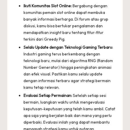
Ikuti Komunitas Slot Online:
Bergabung dengan
komunitas pemain slot online dapat membuka
banyak informasi berharga. Di forum atau grup
diskusi, kamu bisa bertukar pengalaman dan
mendapatkan insight baru tentang fitur-fitur
terkini dari Greedy Pig.
Selalu Update dengan Teknologi Gaming Terbaru:
Industri gaming terus berkembang dengan
teknologi baru, mulai dari algoritma RNG (Random
Number Generator) hingga peningkatan animasi
dan efek visual. Pastikan kamu selalu update
dengan informasi terbaru agar strategi bermain
kamu tetap relevan.
Evaluasi Setiap Permainan:
Setelah setiap sesi
bermain, luangkan waktu untuk mengevaluasi
keputusan-keputusan yang telah kamu ambil. Catat
apa saja yang berjalan baik dan mana yang perlu
diperbaiki. Evaluasi inilah yang dapat membantu
mengasah strategi kamu untuk putaran