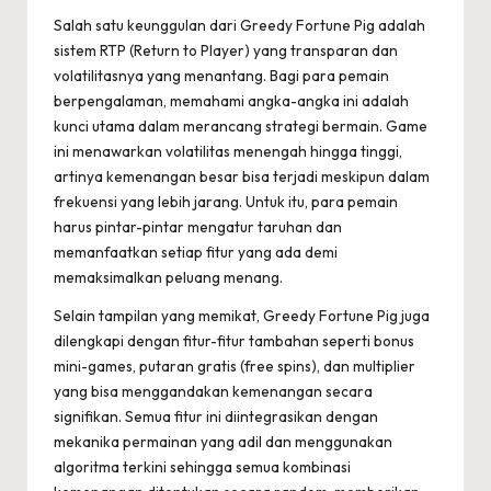
Salah satu keunggulan dari
Greedy Fortune Pig
adalah
sistem RTP (Return to Player) yang transparan dan
volatilitasnya yang menantang. Bagi para pemain
berpengalaman, memahami angka-angka ini adalah
kunci utama dalam merancang strategi bermain. Game
ini menawarkan volatilitas menengah hingga tinggi,
artinya kemenangan besar bisa terjadi meskipun dalam
frekuensi yang lebih jarang. Untuk itu, para pemain
harus pintar-pintar mengatur taruhan dan
memanfaatkan setiap fitur yang ada demi
memaksimalkan peluang menang.
Selain tampilan yang memikat, Greedy Fortune Pig juga
dilengkapi dengan fitur-fitur tambahan seperti bonus
mini-games, putaran gratis (free spins), dan multiplier
yang bisa menggandakan kemenangan secara
signifikan. Semua fitur ini diintegrasikan dengan
mekanika permainan yang adil dan menggunakan
algoritma terkini sehingga semua kombinasi