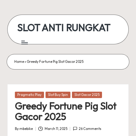
Skip
to
SLOT ANTI RUNGKAT
content
Home
»
Greedy Fortune Pig Slot Gacor 2025
Posted
Pragmatic Play
Slot Buy Spin
Slot Gacor 2025
in
Greedy Fortune Pig Slot
Gacor 2025
By
mbebike
March 11, 2025
26 Comments
Posted