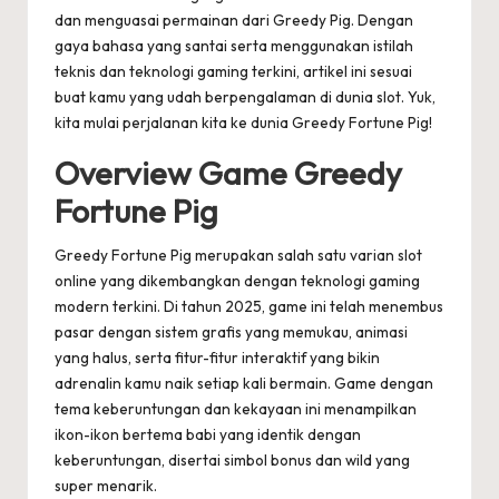
dan menguasai permainan dari Greedy Pig. Dengan
gaya bahasa yang santai serta menggunakan istilah
teknis dan teknologi gaming terkini, artikel ini sesuai
buat kamu yang udah berpengalaman di dunia slot. Yuk,
kita mulai perjalanan kita ke dunia Greedy Fortune Pig!
Overview Game Greedy
Fortune Pig
Greedy Fortune Pig merupakan salah satu varian slot
online yang dikembangkan dengan teknologi gaming
modern terkini. Di tahun 2025, game ini telah menembus
pasar dengan sistem grafis yang memukau, animasi
yang halus, serta fitur-fitur interaktif yang bikin
adrenalin kamu naik setiap kali bermain. Game dengan
tema keberuntungan dan kekayaan ini menampilkan
ikon-ikon bertema babi yang identik dengan
keberuntungan, disertai simbol bonus dan wild yang
super menarik.