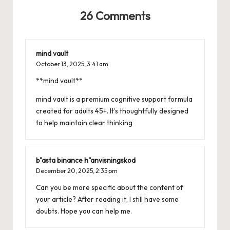
26 Comments
mind vault
October 13, 2025,
3:41 am
**mind vault**
mind vault
is a premium cognitive support formula
created for adults 45+. It’s thoughtfully designed
to help maintain clear thinking
b"asta binance h"anvisningskod
December 20, 2025,
2:35 pm
Can you be more specific about the content of
your article? After reading it, I still have some
doubts. Hope you can help me.