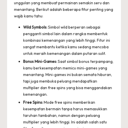
unggulan yang membuat permainan semakin seru dan
menantang. Berikut adalah beberapa fitur penting yang
wajib kamu tahu:
Wild Symbols:
Simbol wild berperan sebagai
pengganti simbol lain dalam rangka membentuk
kombinasi kemenangan yang lebih tinggi. Fitur ini
sangat membantu ketika kamu sedang mencoba
untuk meraih kemenangan dalam putaran sulit.
Bonus Mini-Games:
Saat simbol bonus terpampang,
kamu berkesempatan memicu mini-games yang
menantang. Mini-games ini bukan semata hiburan,
tapi juga membuka peluang mendapatkan
multiplier dan free spins yang bisa menggandakan
kemenangan.
Free Spins:
Mode free spins memberikan
kesempatan bermain tanpa harus memasukkan
taruhan tambahan, namun dengan peluang
multiplier yang lebih tinggi. Ini adalah salah satu