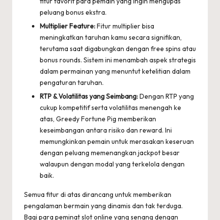
fitur favorit para pemain yang ingin mengupas
peluang bonus ekstra.
Multiplier Feature:
Fitur multiplier bisa
meningkatkan taruhan kamu secara signifikan,
terutama saat digabungkan dengan free spins atau
bonus rounds. Sistem ini menambah aspek strategis
dalam permainan yang menuntut ketelitian dalam
pengaturan taruhan.
RTP & Volatilitas yang Seimbang:
Dengan RTP yang
cukup kompetitif serta volatilitas menengah ke
atas, Greedy Fortune Pig memberikan
keseimbangan antara risiko dan reward. Ini
memungkinkan pemain untuk merasakan keseruan
dengan peluang memenangkan jackpot besar
walaupun dengan modal yang terkelola dengan
baik.
Semua fitur di atas dirancang untuk memberikan
pengalaman bermain yang dinamis dan tak terduga.
Bagi para peminat slot online yang senang dengan