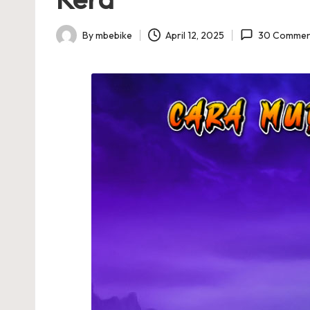
By
mbebike
April 12, 2025
30 Commen
Posted
by