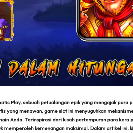
atic Play, sebuah petualangan epik yang mengajak para p
rafis yang menawan, game slot ini menyuguhkan mekanisme 
n Anda. Terinspirasi dari kisah pertempuran para kera p
tuk memperoleh kemenangan maksimal. Dalam artikel ini, ki