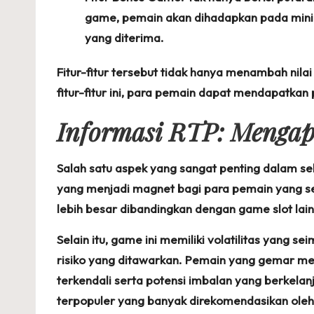
game, pemain akan dihadapkan pada mini
yang diterima.
Fitur-fitur tersebut tidak hanya menambah nil
fitur-fitur ini, para pemain dapat mendapatkan 
Informasi RTP: Mengap
Salah satu aspek yang sangat penting dalam seb
yang menjadi magnet bagi para pemain yang sel
lebih besar dibandingkan dengan game slot lain 
Selain itu, game ini memiliki volatilitas yang 
risiko yang ditawarkan. Pemain yang gemar me
terkendali serta potensi imbalan yang berkelan
terpopuler yang banyak direkomendasikan oleh