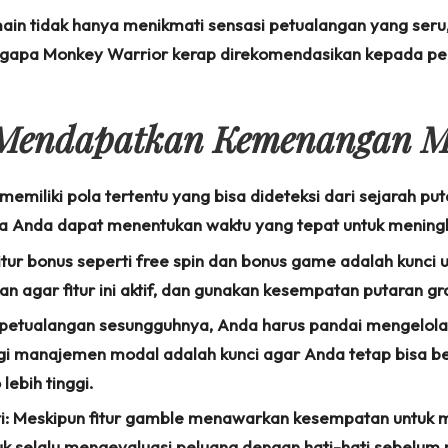
emain tidak hanya menikmati sensasi petualangan yang se
mengapa Monkey Warrior kerap direkomendasikan kepada pe
i Mendapatkan Kemenangan 
emiliki pola tertentu yang bisa dideteksi dari sejarah pu
ga Anda dapat menentukan waktu yang tepat untuk meningk
itur bonus seperti free spin dan bonus game adalah kunc
 agar fitur ini aktif, dan gunakan kesempatan putaran gra
ya petualangan sesungguhnya, Anda harus pandai mengelol
rategi manajemen modal adalah kunci agar Anda tetap bis
ebih tinggi.
ti: Meskipun fitur gamble menawarkan kesempatan untu
ntuk selalu mengevaluasi peluang dengan hati-hati sebe