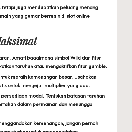
ru, tetapi juga mendapatkan peluang menang
main yang gemar bermain di slot online
Maksimal
taran. Amati bagaimana simbol Wild dan fitur
atkan taruhan atau mengaktifkan fitur gamble.
i untuk meraih kemenangan besar. Usahakan
tis untuk mengejar multiplier yang ada.
a persediaan modal. Tentukan batasan taruhan
a bertahan dalam permainan dan menunggu
k menggandakan kemenangan, jangan pernah
lum memutuskan untuk menggandakan