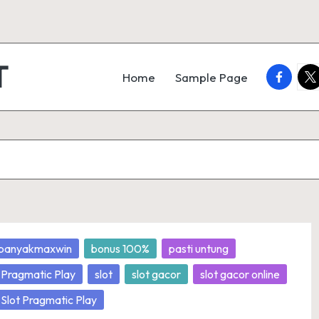
T
faceboo
twi
Home
Sample Page
osted
banyakmaxwin
bonus 100%
pasti untung
Pragmatic Play
slot
slot gacor
slot gacor online
Slot Pragmatic Play