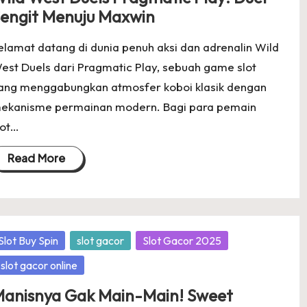
engit Menuju Maxwin
elamat datang di dunia penuh aksi dan adrenalin Wild
est Duels dari Pragmatic Play, sebuah game slot
ang menggabungkan atmosfer koboi klasik dengan
ekanisme permainan modern. Bagi para pemain
lot…
Read More
osted
Slot Buy Spin
slot gacor
Slot Gacor 2025
slot gacor online
anisnya Gak Main-Main! Sweet