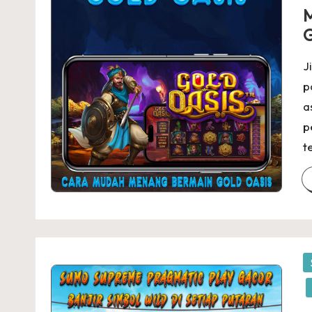
M
G
J
p
a
p
t
P
in