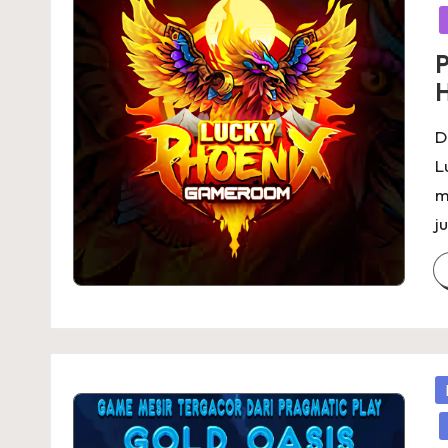
P
H
D
L
m
j
P
in