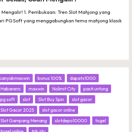
 Mengalir! 1. Pembukaan: Tren Slot Mahjong yang
dari PG Soft yang menggabungkan tema mahjong klasik
osted
banyakmaxwin
bonus 100%
dapatx1000
Habanero
maxwin
Nolimit City
pasti untung
pg soft
slot
Slot Buy Spin
slot gacor
Slot Gacor 2025
slot gacor online
Slot Gampang Menang
slotdepo10000
togel
togel online
trik jitu