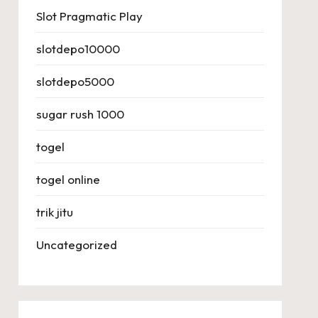
Slot Pragmatic Play
slotdepo10000
slotdepo5000
sugar rush 1000
togel
togel online
trik jitu
Uncategorized