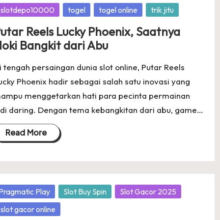
slotdepo10000
togel
togel online
trik jitu
utar Reels Lucky Phoenix, Saatnya
oki Bangkit dari Abu
i tengah persaingan dunia slot online, Putar Reels
ucky Phoenix hadir sebagai salah satu inovasi yang
ampu menggetarkan hati para pecinta permainan
udi daring. Dengan tema kebangkitan dari abu, game…
Read More
osted
Pragmatic Play
Slot Buy Spin
Slot Gacor 2025
slot gacor online