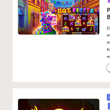
P
B
D
m
m
K
m
P
in