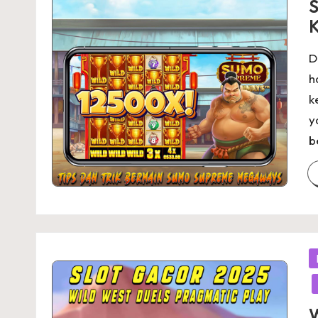
S
K
D
h
k
y
b
P
in
W