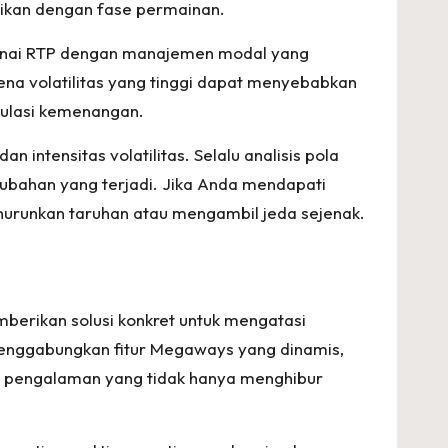
aikan dengan fase permainan.
nai RTP dengan manajemen modal yang
ena volatilitas yang tinggi dapat menyebabkan
umulasi kemenangan.
intensitas volatilitas. Selalu analisis pola
ubahan yang terjadi. Jika Anda mendapati
nurunkan taruhan atau mengambil jeda sejenak.
berikan solusi konkret untuk mengatasi
menggabungkan fitur Megaways yang dinamis,
n pengalaman yang tidak hanya menghibur