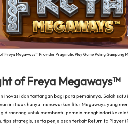
t of Freya Megaways™ Provider Pragmatic Play Game Paling Gampang Ma
ight of Freya Megaways™
n inovasi dan tantangan bagi para pemainnya. Salah satu 
inan ini tidak hanya menawarkan fitur Megaways yang me
 dirancang untuk membantu pemain menghindari kekalahan 
ips strategis, serta penjelasan terkait Return to Player 