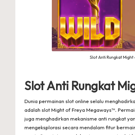
Slot Anti Rungkat Migh
Slot Anti Rungkat M
Dunia permainan slot online selalu menghadirka
adalah slot
Might of Freya Megaways™
. Perma
juga menghadirkan mekanisme anti rungkat yang
mengeksplorasi secara mendalam fitur bermain, t