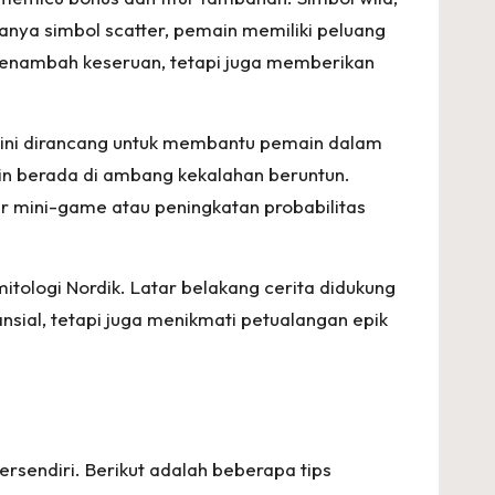
nya simbol scatter, pemain memiliki peluang
 menambah keseruan, tetapi juga memberikan
r ini dirancang untuk membantu pemain dalam
n berada di ambang kekalahan beruntun.
ur mini-game atau peningkatan probabilitas
tologi Nordik. Latar belakang cerita didukung
sial, tetapi juga menikmati petualangan epik
rsendiri. Berikut adalah beberapa tips