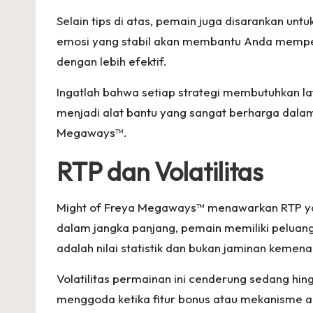
Selain tips di atas, pemain juga disarankan u
emosi yang stabil akan membantu Anda mempert
dengan lebih efektif.
Ingatlah bahwa setiap strategi membutuhkan la
menjadi alat bantu yang sangat berharga dala
Megaways™.
RTP dan Volatilitas
Might of Freya Megaways™ menawarkan RTP yang 
dalam jangka panjang, pemain memiliki peluan
adalah nilai statistik dan bukan jaminan kemena
Volatilitas permainan ini cenderung sedang hing
menggoda ketika fitur bonus atau mekanisme an