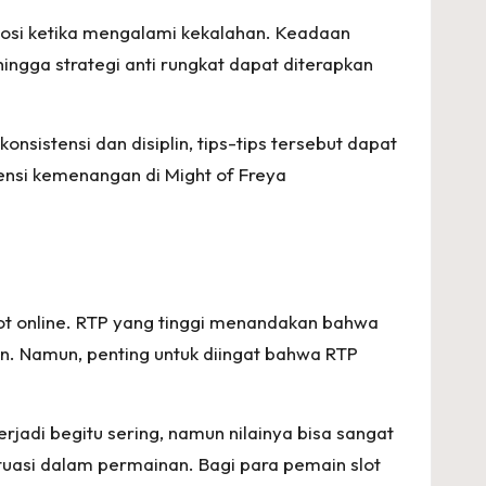
emosi ketika mengalami kekalahan. Keadaan
gga strategi anti rungkat dapat diterapkan
istensi dan disiplin, tips-tips tersebut dapat
nsi kemenangan di Might of Freya
ot online. RTP yang tinggi menandakan bahwa
n. Namun, penting untuk diingat bahwa RTP
rjadi begitu sering, namun nilainya bisa sangat
uktuasi dalam permainan. Bagi para pemain
slot