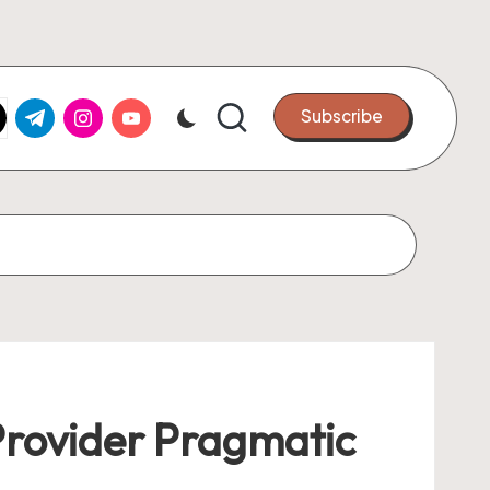
k.com
tter.com
t.me
instagram.com
youtube.com
Subscribe
Provider Pragmatic