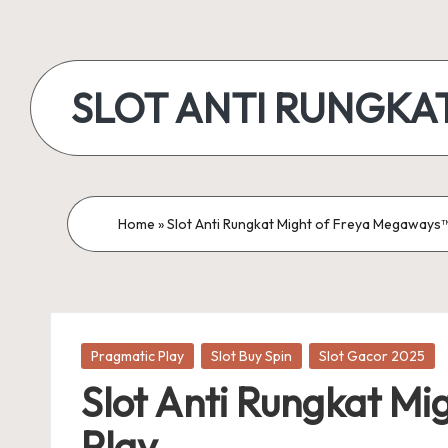
Skip
to
SLOT ANTI RUNGKA
content
Home
»
Slot Anti Rungkat Might of Freya Megaways™
Posted
Pragmatic Play
Slot Buy Spin
Slot Gacor 2025
in
Slot Anti Rungkat M
Play