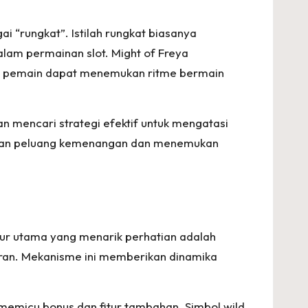
ai “rungkat”. Istilah rungkat biasanya
lam permainan slot. Might of Freya
gar pemain dapat menemukan ritme bermain
an mencari strategi efektif untuk mengatasi
alkan peluang kemenangan dan menemukan
ur utama yang menarik perhatian adalah
ran. Mekanisme ini memberikan dinamika
 memicu bonus dan fitur tambahan. Simbol wild,