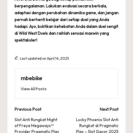
berpengalaman. Lakukan evaluasi secara berkala,
adaptasi dengan perubahan dinamika game, dan jangan
pernah berhenti belajar dari setiap duel yang Anda
hadapi. Ayo, buktikan kehebatan Anda dalam duel sengit
di Wild West Duels dan raihlah sensasi maxwin yang
spektakuler!
Last updated on April 14, 2025
mbebike
View All Posts
Post
Previous Post
Next Post
navigation
Slot Anti Rungkat Might
Lucky Phoenix Slot Anti
of Freya Megaways™
Rungkat di Pragmatic
Provider Pragmatic Play
Play – Slot Gacor 2025