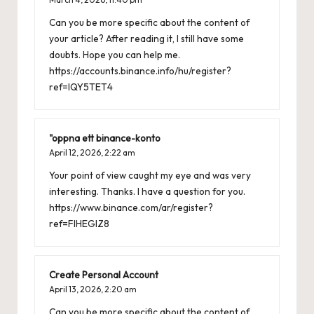
Can you be more specific about the content of
your article? After reading it, I still have some
doubts. Hope you can help me.
https://accounts.binance.info/hu/register?
ref=IQY5TET4
"oppna ett binance-konto
April 12, 2026,
2:22 am
Your point of view caught my eye and was very
interesting. Thanks. I have a question for you.
https://www.binance.com/ar/register?
ref=FIHEGIZ8
Create Personal Account
April 13, 2026,
2:20 am
Can you be more specific about the content of