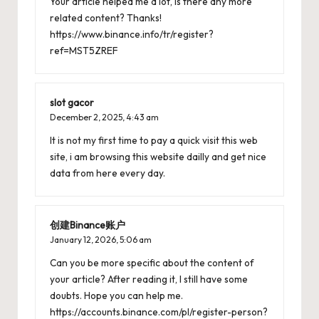
Your article helped me a lot, is there any more
related content? Thanks!
https://www.binance.info/tr/register?
ref=MST5ZREF
slot gacor
December 2, 2025,
4:43 am
It is not my first time to pay a quick visit this web
site, i am browsing this website dailly and get nice
data from here every day.
创建Binance账户
January 12, 2026,
5:06 am
Can you be more specific about the content of
your article? After reading it, I still have some
doubts. Hope you can help me.
https://accounts.binance.com/pl/register-person?