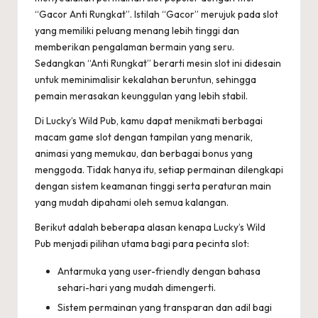
“Gacor Anti Rungkat”. Istilah “Gacor” merujuk pada slot
yang memiliki peluang menang lebih tinggi dan
memberikan pengalaman bermain yang seru.
Sedangkan “Anti Rungkat” berarti mesin slot ini didesain
untuk meminimalisir kekalahan beruntun, sehingga
pemain merasakan keunggulan yang lebih stabil.
Di Lucky’s Wild Pub, kamu dapat menikmati berbagai
macam game slot dengan tampilan yang menarik,
animasi yang memukau, dan berbagai bonus yang
menggoda. Tidak hanya itu, setiap permainan dilengkapi
dengan sistem keamanan tinggi serta peraturan main
yang mudah dipahami oleh semua kalangan.
Berikut adalah beberapa alasan kenapa
Lucky’s Wild
Pub
menjadi pilihan utama bagi para pecinta slot:
Antarmuka yang user-friendly dengan bahasa
sehari-hari yang mudah dimengerti.
Sistem permainan yang transparan dan adil bagi