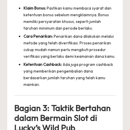
Klaim Bonus:
Pastikan kamu membaca syarat dan
ketentuan bonus sebelum mengklaimnya. Bonus
memiliki persyaratan khusus, seperti jumlah
taruhan minimum dan periode berlaku.
Cara Penarikan:
Penarikan dana dilakukan melalui
metode yang telah diverifikasi. Proses penarikan
cukup mudah namun perlu mengikuti prosedur
verifikasi yang berlaku demi keamanan dana kamu.
Ketentuan Cashback:
Ada juga program cashback
yang memberikan pengembalian dana
berdasarkan jumlah taruhan yang telah kamu
mainkan.
Bagian 3: Taktik Bertahan
dalam Bermain Slot di
Lucky’s Wild Pub