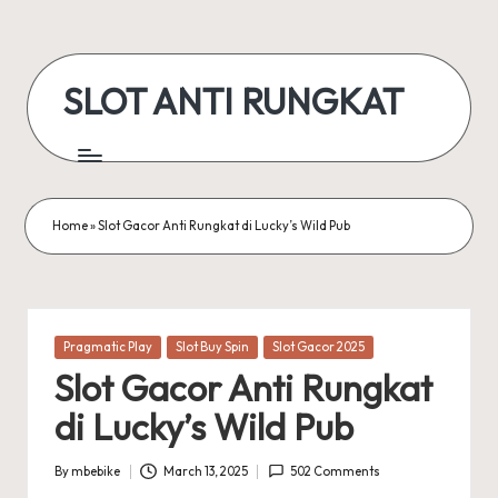
Skip
to
SLOT ANTI RUNGKAT
content
Home
»
Slot Gacor Anti Rungkat di Lucky’s Wild Pub
Posted
Pragmatic Play
Slot Buy Spin
Slot Gacor 2025
in
Slot Gacor Anti Rungkat
di Lucky’s Wild Pub
By
mbebike
March 13, 2025
502 Comments
Posted