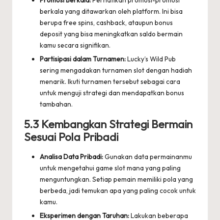
Promosi Berkala:
Perhatikan promosi-promosi
berkala yang ditawarkan oleh platform. Ini bisa
berupa free spins, cashback, ataupun bonus
deposit yang bisa meningkatkan saldo bermain
kamu secara signifikan.
Partisipasi dalam Turnamen:
Lucky’s Wild Pub
sering mengadakan turnamen slot dengan hadiah
menarik. Ikuti turnamen tersebut sebagai cara
untuk menguji strategi dan mendapatkan bonus
tambahan.
5.3 Kembangkan Strategi Bermain
Sesuai Pola Pribadi
Analisa Data Pribadi:
Gunakan data permainanmu
untuk mengetahui game slot mana yang paling
menguntungkan. Setiap pemain memiliki pola yang
berbeda, jadi temukan apa yang paling cocok untuk
kamu.
Eksperimen dengan Taruhan:
Lakukan beberapa