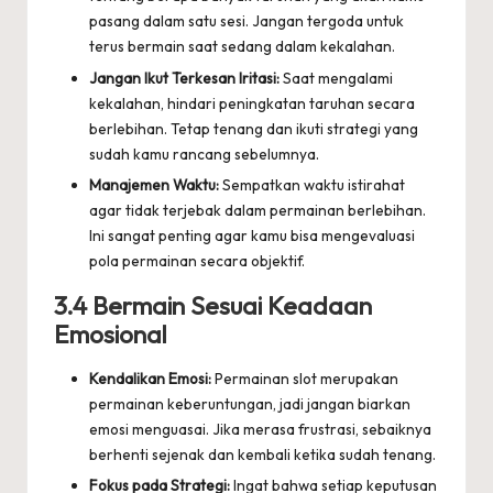
pasang dalam satu sesi. Jangan tergoda untuk
terus bermain saat sedang dalam kekalahan.
Jangan Ikut Terkesan Iritasi:
Saat mengalami
kekalahan, hindari peningkatan taruhan secara
berlebihan. Tetap tenang dan ikuti strategi yang
sudah kamu rancang sebelumnya.
Manajemen Waktu:
Sempatkan waktu istirahat
agar tidak terjebak dalam permainan berlebihan.
Ini sangat penting agar kamu bisa mengevaluasi
pola permainan secara objektif.
3.4 Bermain Sesuai Keadaan
Emosional
Kendalikan Emosi:
Permainan slot merupakan
permainan keberuntungan, jadi jangan biarkan
emosi menguasai. Jika merasa frustrasi, sebaiknya
berhenti sejenak dan kembali ketika sudah tenang.
Fokus pada Strategi:
Ingat bahwa setiap keputusan