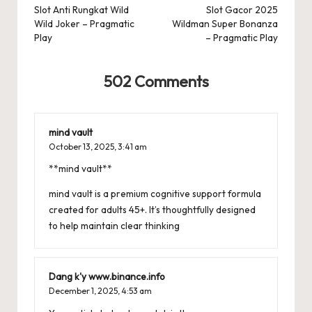
navigation
Slot Anti Rungkat Wild
Slot Gacor 2025
Wild Joker – Pragmatic
Wildman Super Bonanza
Play
– Pragmatic Play
502 Comments
mind vault
October 13, 2025,
3:41 am
**mind vault**
mind vault
is a premium cognitive support formula
created for adults 45+. It’s thoughtfully designed
to help maintain clear thinking
Dang k'y www.binance.info
December 1, 2025,
4:53 am