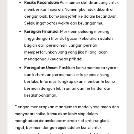
Resiko Kecanduan:
Permainan slot dirancang untuk
memberikan hiburan. Namun, jika tidak dikontrol
dengan baik, kamu bisa jatuh ke dalam kecanduan.
Selalu ingat batas waktu dan keuanganmu.
Kerugian Finansial:
Meskipun peluang menang
tinggi dengan fitur slot gacor, kekalahan adalah
bagian dari permainan. Jangan pernah
mempertaruhkan uang yang jika hilang, akan
mengganggu keuangan pribadi.
Peringatan Umum:
Pastikan kamu membaca syarat
dan ketentuan permainan serta promosi yang
berlaku. Informasi lengkap akan membantu kamu
bermain dengan lebih aman dan terhindar dari
kesalahpahaman.
Dengan menerapkan manajemen modal yang aman dan
menyadari risiko, kamu akan lebih siap dalam
menghadapi dinamika permainan
slot anti rungkat
.
Ingat, bermain dengan bijak adalah kunci untuk