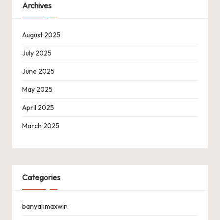
Archives
August 2025
July 2025
June 2025
May 2025
April 2025
March 2025
Categories
banyakmaxwin