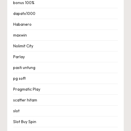
bonus 100%
dapatx1000
Habanero
maxwin
Nolimit City
Parlay
pasti untung
pg soft
Pragmatic Play
scatter hitam
slot
Slot Buy Spin