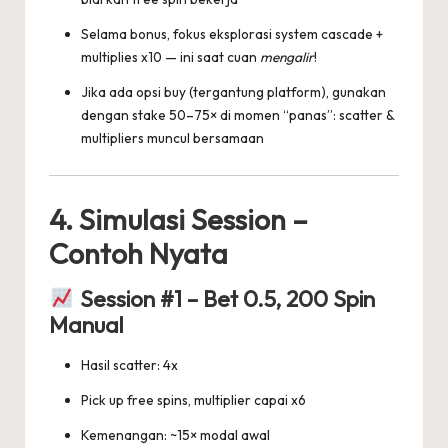
Selama bonus, fokus eksplorasi system cascade +
multiplies x10 — ini saat cuan
mengalir
!
Jika ada opsi buy (tergantung platform), gunakan
dengan stake 50–75× di momen “panas”: scatter &
multipliers muncul bersamaan
4. Simulasi Session –
Contoh Nyata
Session #1 – Bet 0.5, 200 Spin
Manual
Hasil scatter: 4x
Pick up free spins, multiplier capai x6
Kemenangan: ~15× modal awal