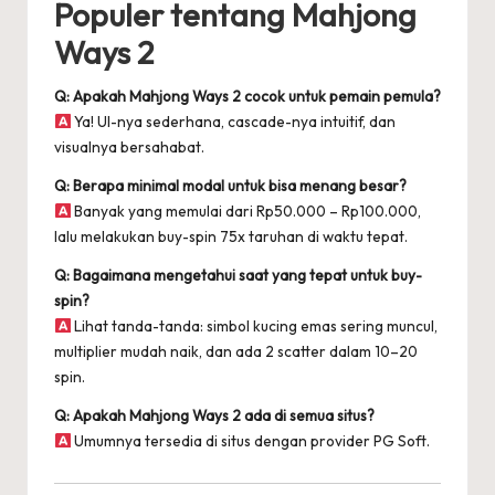
Populer tentang Mahjong
Ways 2
Q: Apakah Mahjong Ways 2 cocok untuk pemain pemula?
Ya! UI-nya sederhana, cascade-nya intuitif, dan
visualnya bersahabat.
Q: Berapa minimal modal untuk bisa menang besar?
Banyak yang memulai dari Rp50.000 – Rp100.000,
lalu melakukan buy-spin 75x taruhan di waktu tepat.
Q: Bagaimana mengetahui saat yang tepat untuk buy-
spin?
Lihat tanda-tanda: simbol kucing emas sering muncul,
multiplier mudah naik, dan ada 2 scatter dalam 10–20
spin.
Q: Apakah Mahjong Ways 2 ada di semua situs?
Umumnya tersedia di situs dengan provider PG Soft.