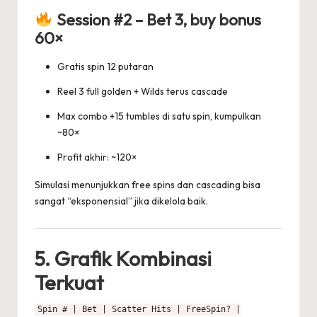
Session #2 – Bet 3, buy bonus
60×
Gratis spin 12 putaran
Reel 3 full golden + Wilds terus cascade
Max combo +15 tumbles di satu spin, kumpulkan
~80×
Profit akhir: ~120×
Simulasi menunjukkan free spins dan cascading bisa
sangat “eksponensial” jika dikelola baik.
5. Grafik Kombinasi
Terkuat
Spin # | Bet | Scatter Hits | FreeSpin? |