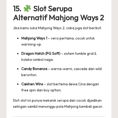
15.
Slot Serupa
Alternatif Mahjong Ways 2
Jika kamu suka Mahjong Ways 2, coba juga slot berikut:
Mahjong Ways 1
– versi pertama, cocok untuk
warming-up.
Dragon Hatch (PG Soft)
– sistem tumble grid &
koleksi simbol naga.
Candy Bonanza
– warna-warni, cascade dan wild
beruntun.
Caishen Wins
– slot bertema dewa Cina dengan
free spin dan buy option.
Slot-slot ini punya mekanik serupa dan cocok dijadikan
selingan sambil menunggu pola Mahjong kembali gacor.