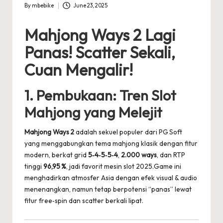
By
mbebike
June 23, 2025
Posted
by
Mahjong Ways 2 Lagi
Panas! Scatter Sekali,
Cuan Mengalir!
1. Pembukaan: Tren Slot
Mahjong yang Melejit
Mahjong
Ways 2
adalah sekuel populer dari PG Soft
yang menggabungkan tema mahjong klasik dengan fitur
modern, berkat grid
5‑4‑5‑5‑4
,
2.000 ways
, dan RTP
tinggi
96,95 %
, jadi favorit mesin slot 2025.
Game ini
menghadirkan atmosfer Asia dengan efek visual & audio
menenangkan, namun tetap berpotensi “panas” lewat
fitur free‑spin dan scatter berkali lipat.