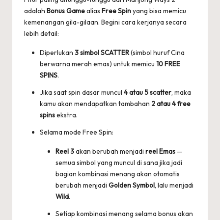
adalah
Bonus Game
alias
Free Spin
yang bisa memicu
kemenangan gila-gilaan. Begini cara kerjanya secara
lebih detail:
Diperlukan
3 simbol SCATTER
(simbol huruf Cina
berwarna merah emas) untuk memicu
10 FREE
SPINS
.
Jika saat spin dasar muncul
4 atau 5 scatter
, maka
kamu akan mendapatkan tambahan
2 atau 4 free
spins
ekstra.
Selama mode Free Spin:
Reel 3
akan berubah menjadi
reel Emas
—
semua simbol yang muncul di sana jika jadi
bagian kombinasi menang akan otomatis
berubah menjadi
Golden Symbol
, lalu menjadi
Wild
.
Setiap kombinasi menang selama bonus akan