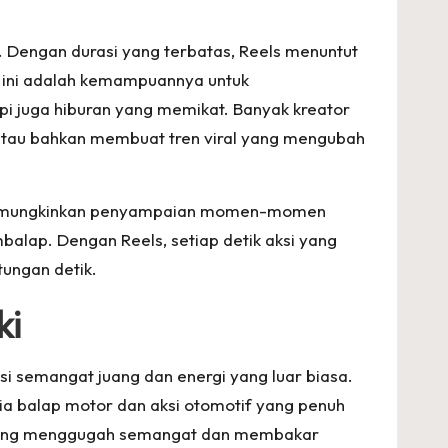
. Dengan durasi yang terbatas, Reels menuntut
t ini adalah kemampuannya untuk
pi juga hiburan yang memikat. Banyak kreator
au bahkan membuat tren viral yang mengubah
ena memungkinkan penyampaian momen-momen
balap. Dengan Reels, setiap detik aksi yang
ungan detik.
ki
i semangat juang dan energi yang luar biasa.
unia balap motor dan aksi otomotif yang penuh
en yang menggugah semangat dan membakar