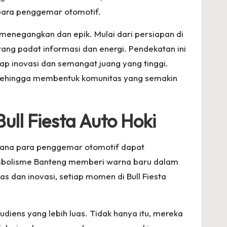
 para penggemar otomotif.
menegangkan dan epik. Mulai dari persiapan di
 yang padat informasi dan energi. Pendekatan ini
p inovasi dan semangat juang yang tinggi.
sehingga membentuk komunitas yang semakin
ull Fiesta Auto Hoki
 mana para penggemar otomotif dapat
 simbolisme Banteng memberi warna baru dalam
as dan inovasi, setiap momen di Bull Fiesta
iens yang lebih luas. Tidak hanya itu, mereka