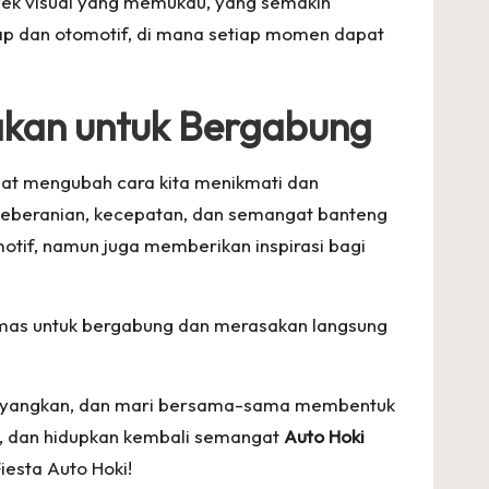
u efek visual yang memukau, yang semakin
p dan otomotif, di mana setiap momen dapat
jakan untuk Bergabung
pat mengubah cara kita menikmati dan
 keberanian, kecepatan, dan semangat banteng
otif, namun juga memberikan inspirasi bagi
emas untuk bergabung dan merasakan langsung
itayangkan, dan mari bersama-sama membentuk
n, dan hidupkan kembali semangat
Auto Hoki
iesta Auto Hoki!