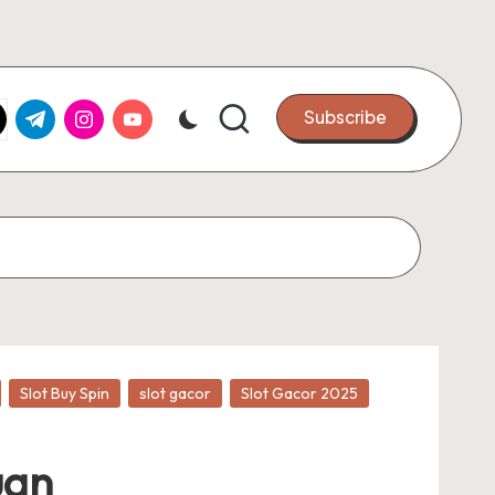
k.com
tter.com
t.me
instagram.com
youtube.com
Subscribe
Slot Buy Spin
slot gacor
Slot Gacor 2025
uan