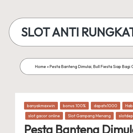
Skip
to
SLOT ANTI RUNGKA
content
Home
»
Pesta Banteng Dimulai, Bull Fiesta Siap Bagi
Posted
banyakmaxwin
bonus 100%
dapatx1000
Hab
in
slot gacor online
Slot Gampang Menang
slotde
Pesta Banteng Dimula