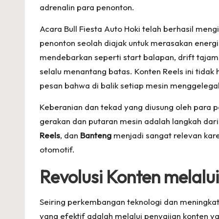
adrenalin para penonton.
Acara Bull Fiesta Auto Hoki telah berhasil men
penonton seolah diajak untuk merasakan ener
mendebarkan seperti start balapan, drift taja
selalu menantang batas. Konten Reels ini tida
pesan bahwa di balik setiap mesin menggelega
Keberanian dan tekad yang diusung oleh para p
gerakan dan putaran mesin adalah langkah dar
Reels
, dan
Banteng
menjadi sangat relevan kare
otomotif.
Revolusi Konten melalui 
Seiring perkembangan teknologi dan meningkatny
yang efektif adalah melalui penyajian konten y