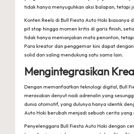
tidak hanya menyuguhkan aksi balapan, tetapi
Konten Reels di Bull Fiesta Auto Hoki biasan
pit stop hingga momen kritis di garis finish, s
tidak hanya memanjakan mata penonton, tetapi
Para kreator dan penggemar kini dapat deng
solid dan saling mendukung satu sama lain.
Mengintegrasikan Kreat
Dengan memanfaatkan teknologi digital, Bull F
merasakan denyut nadi adrenalin yang sesungg
dunia otomotif, yang dulunya hanya identik deng
Auto Hoki berubah menjadi sebuah cerita yan
Penyelenggara Bull Fiesta Auto Hoki dengan ce