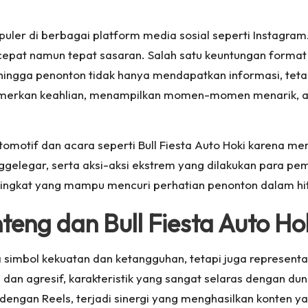
ler di berbagai platform media sosial seperti Instagram
cepat namun tepat sasaran. Salah satu keuntungan forma
hingga penonton tidak hanya mendapatkan informasi, teta
merkan keahlian, menampilkan momen-momen menarik, at
 otomotif dan acara seperti Bull Fiesta Auto Hoki kar
gelegar, serta aksi-aksi ekstrem yang dilakukan para pem
singkat yang mampu mencuri perhatian penonton dalam hit
teng dan Bull Fiesta Auto Ho
simbol kekuatan dan ketangguhan, tetapi juga representas
i dan agresif, karakteristik yang sangat selaras dengan d
 dengan Reels, terjadi sinergi yang menghasilkan kont