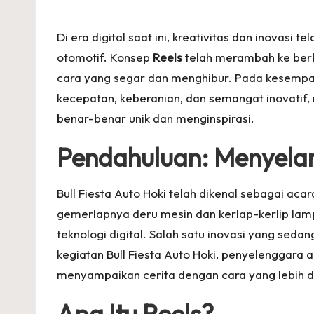
Di era digital saat ini, kreativitas dan inova
otomotif. Konsep
Reels
telah merambah ke be
cara yang segar dan menghibur. Pada kesempatan
kecepatan, keberanian, dan semangat inovati
benar-benar unik dan menginspirasi.
Pendahuluan: Menyelam
Bull Fiesta Auto Hoki telah dikenal sebagai ac
gemerlapnya deru mesin dan kerlap-kerlip lam
teknologi digital. Salah satu inovasi yang seda
kegiatan Bull Fiesta Auto Hoki, penyelenggara 
menyampaikan cerita dengan cara yang lebih d
Apa Itu Reels?