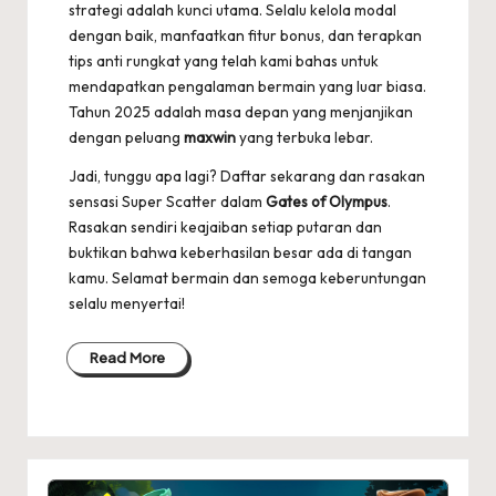
strategi adalah kunci utama. Selalu kelola modal
dengan baik, manfaatkan fitur bonus, dan terapkan
tips anti rungkat yang telah kami bahas untuk
mendapatkan pengalaman bermain yang luar biasa.
Tahun 2025 adalah masa depan yang menjanjikan
dengan peluang
maxwin
yang terbuka lebar.
Jadi, tunggu apa lagi? Daftar sekarang dan rasakan
sensasi Super Scatter dalam
Gates of Olympus
.
Rasakan sendiri keajaiban setiap putaran dan
buktikan bahwa keberhasilan besar ada di tangan
kamu. Selamat bermain dan semoga keberuntungan
selalu menyertai!
Read More