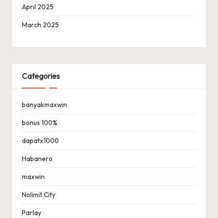
April 2025
March 2025
Categories
banyakmaxwin
bonus 100%
dapatx1000
Habanero
maxwin
Nolimit City
Parlay