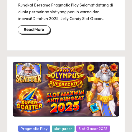
Rungkat Bersama Pragmatic Play Selamat datang di
dunia permainan slot yang penuh warna dan
inovasi! Di tahun 2025, Jelly Candy Slot Gacor…
Read More
Posted
Pragmatic Play
slot gacor
Slot Gacor 2025