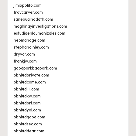
jimippolito.com
troycarver.com
saneoualhadath.com
maghinayinvestigations.com
estudiaenlaumanizales.com
neomanage.com
stephanainley.com
dryvar.com
frankjw.com
goodporkbadpork.com
bbni4dprivate.com
bbni4dcome.com
bbni4djili.com
bbni4dkw.com
bbni4dori.com
bbni4dyoi.com
bbni4dgood.com
bbni4dsec.com
bbni4ddear.com