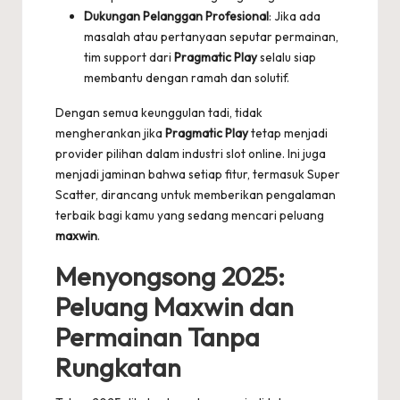
Dukungan Pelanggan Profesional
: Jika ada
masalah atau pertanyaan seputar permainan,
tim support dari
Pragmatic Play
selalu siap
membantu dengan ramah dan solutif.
Dengan semua keunggulan tadi, tidak
mengherankan jika
Pragmatic Play
tetap menjadi
provider pilihan dalam industri slot online. Ini juga
menjadi jaminan bahwa setiap fitur, termasuk Super
Scatter, dirancang untuk memberikan pengalaman
terbaik bagi kamu yang sedang mencari peluang
maxwin
.
Menyongsong 2025:
Peluang Maxwin dan
Permainan Tanpa
Rungkatan