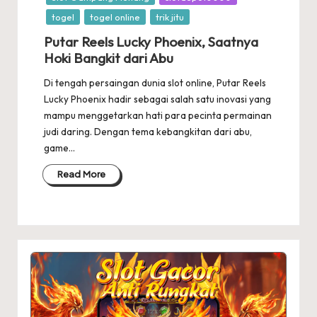
togel
togel online
trik jitu
Putar Reels Lucky Phoenix, Saatnya
Hoki Bangkit dari Abu
Di tengah persaingan dunia slot online, Putar Reels
Lucky Phoenix hadir sebagai salah satu inovasi yang
mampu menggetarkan hati para pecinta permainan
judi daring. Dengan tema kebangkitan dari abu,
game…
Read More