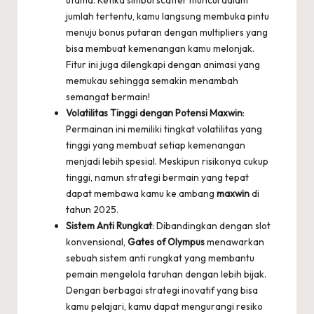
jumlah tertentu, kamu langsung membuka pintu
menuju bonus putaran dengan multipliers yang
bisa membuat kemenangan kamu melonjak.
Fitur ini juga dilengkapi dengan animasi yang
memukau sehingga semakin menambah
semangat bermain!
Volatilitas Tinggi dengan Potensi Maxwin
:
Permainan ini memiliki tingkat volatilitas yang
tinggi yang membuat setiap kemenangan
menjadi lebih spesial. Meskipun risikonya cukup
tinggi, namun strategi bermain yang tepat
dapat membawa kamu ke ambang
maxwin
di
tahun 2025.
Sistem Anti Rungkat
: Dibandingkan dengan slot
konvensional,
Gates of Olympus
menawarkan
sebuah sistem anti rungkat yang membantu
pemain mengelola taruhan dengan lebih bijak.
Dengan berbagai strategi inovatif yang bisa
kamu pelajari, kamu dapat mengurangi resiko