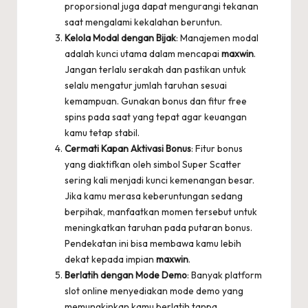
proporsional juga dapat mengurangi tekanan
saat mengalami kekalahan beruntun.
Kelola Modal dengan Bijak
: Manajemen modal
adalah kunci utama dalam mencapai
maxwin
.
Jangan terlalu serakah dan pastikan untuk
selalu mengatur jumlah taruhan sesuai
kemampuan. Gunakan bonus dan fitur free
spins pada saat yang tepat agar keuangan
kamu tetap stabil.
Cermati Kapan Aktivasi Bonus
: Fitur bonus
yang diaktifkan oleh simbol Super Scatter
sering kali menjadi kunci kemenangan besar.
Jika kamu merasa keberuntungan sedang
berpihak, manfaatkan momen tersebut untuk
meningkatkan taruhan pada putaran bonus.
Pendekatan ini bisa membawa kamu lebih
dekat kepada impian
maxwin
.
Berlatih dengan Mode Demo
: Banyak platform
slot online menyediakan mode demo yang
memungkinkan kamu berlatih tanpa