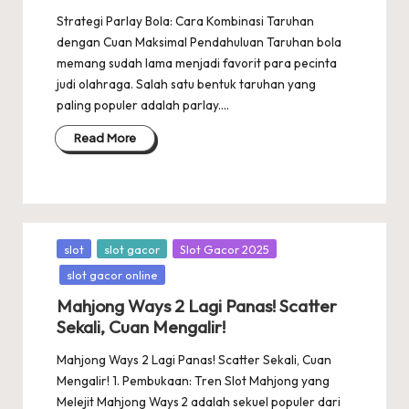
Strategi Parlay Bola: Cara Kombinasi Taruhan
dengan Cuan Maksimal Pendahuluan Taruhan bola
memang sudah lama menjadi favorit para pecinta
judi olahraga. Salah satu bentuk taruhan yang
paling populer adalah parlay.…
Read More
Posted
slot
slot gacor
Slot Gacor 2025
in
slot gacor online
Mahjong Ways 2 Lagi Panas! Scatter
Sekali, Cuan Mengalir!
Mahjong Ways 2 Lagi Panas! Scatter Sekali, Cuan
Mengalir! 1. Pembukaan: Tren Slot Mahjong yang
Melejit Mahjong Ways 2 adalah sekuel populer dari