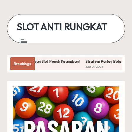
Skip
to
SLOT ANTI RUNGKAT
content
Strategi Parlay Bola
Mahjong Ways 2 Lagi Pan
 Slot Penuh Keajaiban!
Breakings
June 29, 2025
June 23, 2025