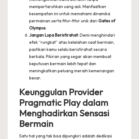
mempertaruhkan uang asli. Manfaatkan
kesempatan ini untuk memahami dinamika
permainan serta fitur-fitur unik dari
Gates of
Olympus
.
Jangan Lupa Beristirahat
: Demi menghindari
efek “rungkat” atau kelelahan saat bermain,
pastikan kamu selalu beristirahat secara
berkala. Pikiran yang segar akan membuat
keputusan bermain lebih tepat dan
meningkatkan peluang meraih kemenangan
besar.
Keunggulan Provider
Pragmatic Play dalam
Menghadirkan Sensasi
Bermain
Satu hal yang tak bisa dipungkiri adalah dedikasi