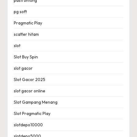
pasti untung
pg soft
Pragmatic Play
scatter hitam
slot
Slot Buy Spin
slot gacor
Slot Gacor 2025
slot gacor online
Slot Gampang Menang
Slot Pragmatic Play
slotdepo10000
slotdepo5000