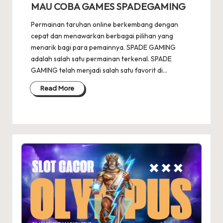
MAU COBA GAMES SPADEGAMING
Permainan taruhan online berkembang dengan
cepat dan menawarkan berbagai pilihan yang
menarik bagi para pemainnya. SPADE GAMING
adalah salah satu permainan terkenal. SPADE
GAMING telah menjadi salah satu favorit di…
Read More