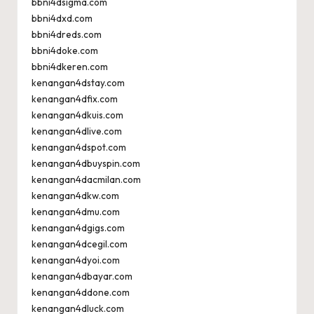
bbni4dsigma.com
bbni4dxd.com
bbni4dreds.com
bbni4doke.com
bbni4dkeren.com
kenangan4dstay.com
kenangan4dfix.com
kenangan4dkuis.com
kenangan4dlive.com
kenangan4dspot.com
kenangan4dbuyspin.com
kenangan4dacmilan.com
kenangan4dkw.com
kenangan4dmu.com
kenangan4dgigs.com
kenangan4dcegil.com
kenangan4dyoi.com
kenangan4dbayar.com
kenangan4ddone.com
kenangan4dluck.com