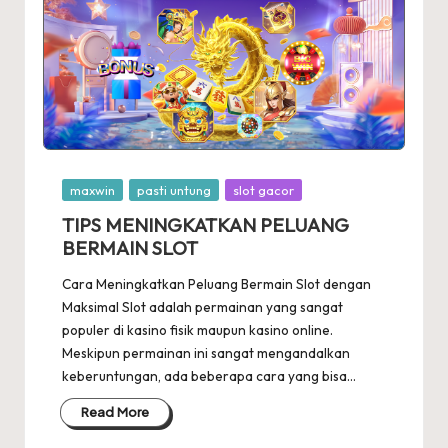
Posted
maxwin
pasti untung
slot gacor
in
TIPS MENINGKATKAN PELUANG
BERMAIN SLOT
Cara Meningkatkan Peluang Bermain Slot dengan
Maksimal Slot adalah permainan yang sangat
populer di kasino fisik maupun kasino online.
Meskipun permainan ini sangat mengandalkan
keberuntungan, ada beberapa cara yang bisa…
Read More