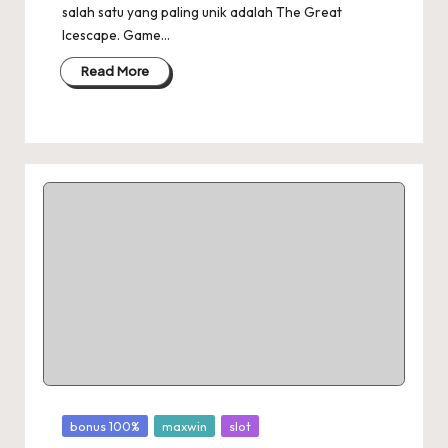
salah satu yang paling unik adalah The Great
Icescape. Game…
Read More
Posted
bonus 100%
maxwin
slot
in