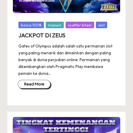
Posted
bonus 100%
maxwin
scatter hitam
slot
in
JACKPOT DI ZEUS
Gates of Olympus adalah salah satu permainan slot
yang paling menarik dan dimainkan dengan paling
banyak di dunia perjudian online. Permainan yang
dikembangkan oleh Pragmatic Play membawa
pemain ke dunia…
Read More