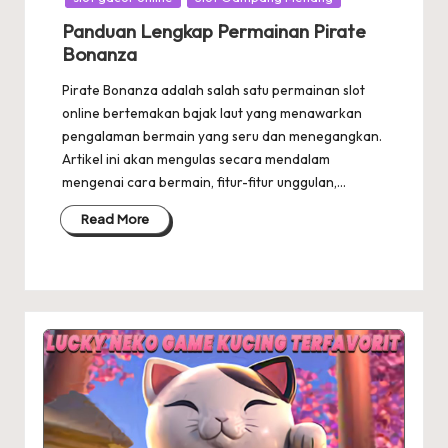
Panduan Lengkap Permainan Pirate
Bonanza
Pirate Bonanza adalah salah satu permainan slot
online bertemakan bajak laut yang menawarkan
pengalaman bermain yang seru dan menegangkan.
Artikel ini akan mengulas secara mendalam
mengenai cara bermain, fitur-fitur unggulan,…
Read More