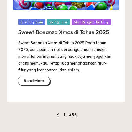
Posted
Slot Buy Spin
slot gacor
Slot Pragmatic Play
in
Sweet Bonanza Xmas di Tahun 2025
Sweet Bonanza Xmas di Tahun 2025 Pada tahun
2025, para pemain slot berpengalaman semakin
menuntut permainan yang tidak saja menyuguhkan
grafis memukau. Tetapi juga menghadirkan fitur-
fitur yang transparan, dan sistem…
Read More
Posts
1
…
4
5
6
PREVIOUS
pagination
PAGE