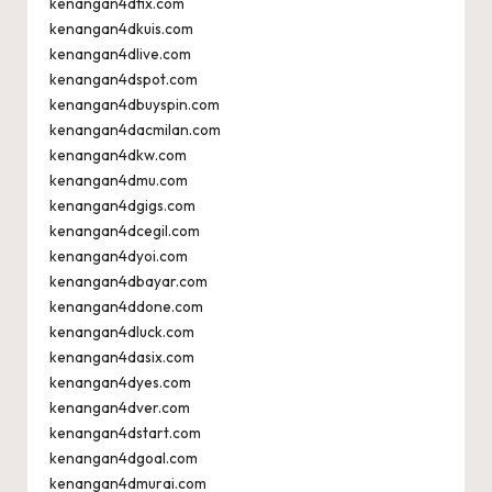
kenangan4dfix.com
kenangan4dkuis.com
kenangan4dlive.com
kenangan4dspot.com
kenangan4dbuyspin.com
kenangan4dacmilan.com
kenangan4dkw.com
kenangan4dmu.com
kenangan4dgigs.com
kenangan4dcegil.com
kenangan4dyoi.com
kenangan4dbayar.com
kenangan4ddone.com
kenangan4dluck.com
kenangan4dasix.com
kenangan4dyes.com
kenangan4dver.com
kenangan4dstart.com
kenangan4dgoal.com
kenangan4dmurai.com