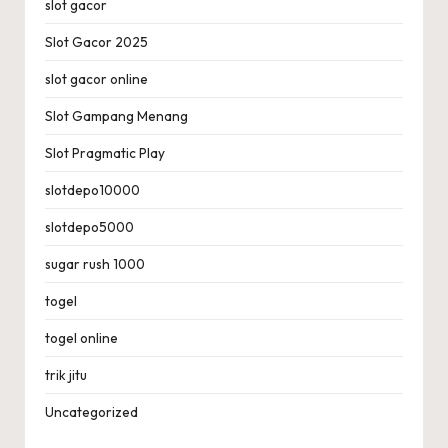
slot gacor
Slot Gacor 2025
slot gacor online
Slot Gampang Menang
Slot Pragmatic Play
slotdepo10000
slotdepo5000
sugar rush 1000
togel
togel online
trik jitu
Uncategorized