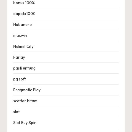
bonus 100%
dapatx1000
Habanero
maxwin
Nolimit City
Parlay
pasti untung
pg soft
Pragmatic Play
scatter hitam
slot
Slot Buy Spin