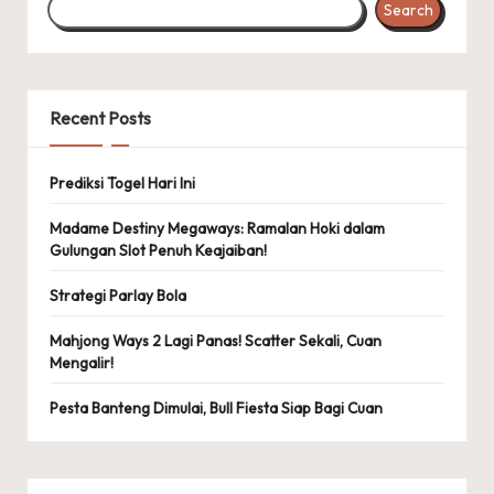
Search
Recent Posts
Prediksi Togel Hari Ini
Madame Destiny Megaways: Ramalan Hoki dalam
Gulungan Slot Penuh Keajaiban!
Strategi Parlay Bola
Mahjong Ways 2 Lagi Panas! Scatter Sekali, Cuan
Mengalir!
Pesta Banteng Dimulai, Bull Fiesta Siap Bagi Cuan