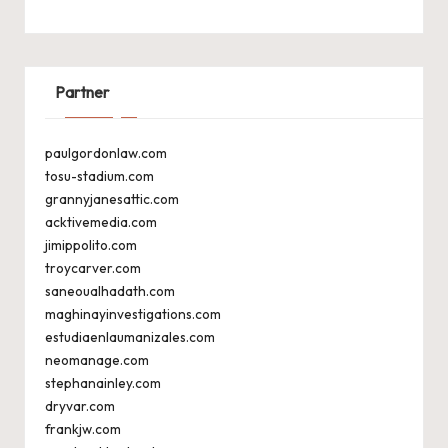
Partner
paulgordonlaw.com
tosu-stadium.com
grannyjanesattic.com
acktivemedia.com
jimippolito.com
troycarver.com
saneoualhadath.com
maghinayinvestigations.com
estudiaenlaumanizales.com
neomanage.com
stephanainley.com
dryvar.com
frankjw.com