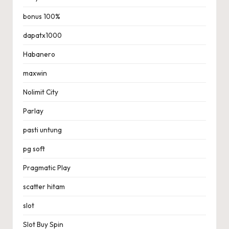
bonus 100%
dapatx1000
Habanero
maxwin
Nolimit City
Parlay
pasti untung
pg soft
Pragmatic Play
scatter hitam
slot
Slot Buy Spin