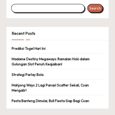
Search
Recent Posts
Prediksi Togel Hari Ini
Madame Destiny Megaways: Ramalan Hoki dalam
Gulungan Slot Penuh Keajaiban!
Strategi Parlay Bola
Mahjong Ways 2 Lagi Panas! Scatter Sekali, Cuan
Mengalir!
Pesta Banteng Dimulai, Bull Fiesta Siap Bagi Cuan