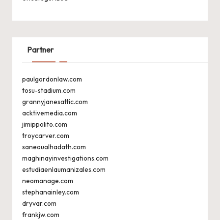
Partner
paulgordonlaw.com
tosu-stadium.com
grannyjanesattic.com
acktivemedia.com
jimippolito.com
troycarver.com
saneoualhadath.com
maghinayinvestigations.com
estudiaenlaumanizales.com
neomanage.com
stephanainley.com
dryvar.com
frankjw.com