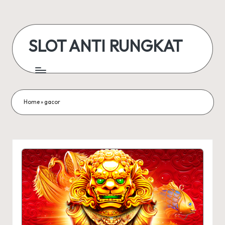
Skip
to
SLOT ANTI RUNGKAT
content
Home
»
gacor