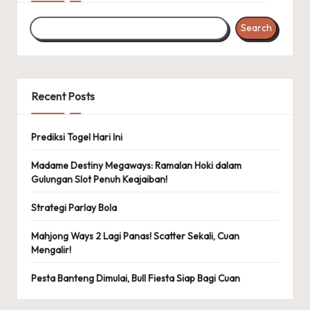
Search
Recent Posts
Prediksi Togel Hari Ini
Madame Destiny Megaways: Ramalan Hoki dalam
Gulungan Slot Penuh Keajaiban!
Strategi Parlay Bola
Mahjong Ways 2 Lagi Panas! Scatter Sekali, Cuan
Mengalir!
Pesta Banteng Dimulai, Bull Fiesta Siap Bagi Cuan