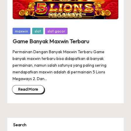
Posted
maxwin
slot
slot gacor
in
Game Banyak Maxwin Terbaru
Permainan Dengan Banyak Maxwin Terbaru Game
banyak maxwin terbaru bisa didapatkan di banyak
permainan, namun salah satunya yang paling sering
mendapatkan maxwin adalah di permainain 5 Lions
Megaways 2. Dan…
Read More
Search