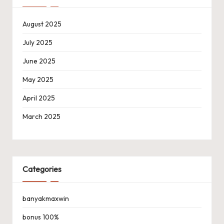
August 2025
July 2025
June 2025
May 2025
April 2025
March 2025
Categories
banyakmaxwin
bonus 100%