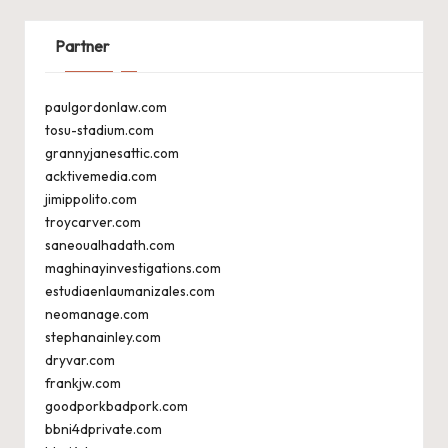
Partner
paulgordonlaw.com
tosu-stadium.com
grannyjanesattic.com
acktivemedia.com
jimippolito.com
troycarver.com
saneoualhadath.com
maghinayinvestigations.com
estudiaenlaumanizales.com
neomanage.com
stephanainley.com
dryvar.com
frankjw.com
goodporkbadpork.com
bbni4dprivate.com