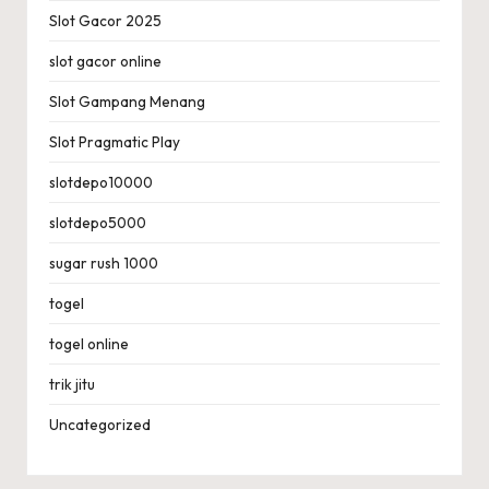
Slot Gacor 2025
slot gacor online
Slot Gampang Menang
Slot Pragmatic Play
slotdepo10000
slotdepo5000
sugar rush 1000
togel
togel online
trik jitu
Uncategorized