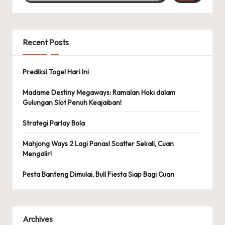
Recent Posts
Prediksi Togel Hari Ini
Madame Destiny Megaways: Ramalan Hoki dalam
Gulungan Slot Penuh Keajaiban!
Strategi Parlay Bola
Mahjong Ways 2 Lagi Panas! Scatter Sekali, Cuan
Mengalir!
Pesta Banteng Dimulai, Bull Fiesta Siap Bagi Cuan
Archives