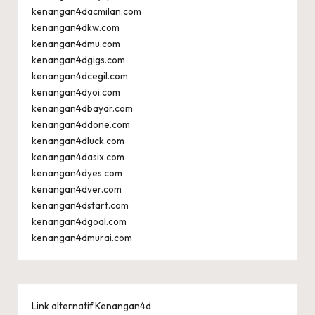
kenangan4dacmilan.com
kenangan4dkw.com
kenangan4dmu.com
kenangan4dgigs.com
kenangan4dcegil.com
kenangan4dyoi.com
kenangan4dbayar.com
kenangan4ddone.com
kenangan4dluck.com
kenangan4dasix.com
kenangan4dyes.com
kenangan4dver.com
kenangan4dstart.com
kenangan4dgoal.com
kenangan4dmurai.com
Link alternatif Kenangan4d