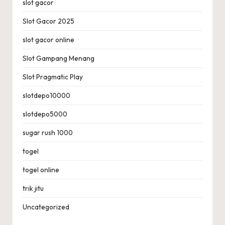
slot gacor
Slot Gacor 2025
slot gacor online
Slot Gampang Menang
Slot Pragmatic Play
slotdepo10000
slotdepo5000
sugar rush 1000
togel
togel online
trik jitu
Uncategorized