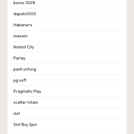
bonus 100%
dapatx1000
Habanero
maxwin
Nolimit City
Parlay
pasti untung
pg soft
Pragmatic Play
scatter hitam
slot
Slot Buy Spin