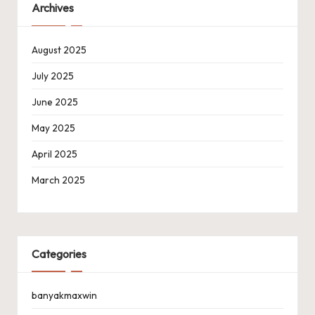
Archives
August 2025
July 2025
June 2025
May 2025
April 2025
March 2025
Categories
banyakmaxwin