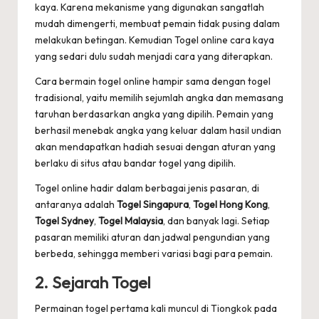
kaya. Karena mekanisme yang digunakan sangatlah
mudah dimengerti, membuat pemain tidak pusing dalam
melakukan betingan. Kemudian Togel online cara kaya
yang sedari dulu sudah menjadi cara yang diterapkan.
Cara bermain togel online hampir sama dengan togel
tradisional, yaitu memilih sejumlah angka dan memasang
taruhan berdasarkan angka yang dipilih. Pemain yang
berhasil menebak angka yang keluar dalam hasil undian
akan mendapatkan hadiah sesuai dengan aturan yang
berlaku di situs atau bandar togel yang dipilih.
Togel online hadir dalam berbagai jenis pasaran, di
antaranya adalah
Togel Singapura
,
Togel Hong Kong
,
Togel Sydney
,
Togel Malaysia
, dan banyak lagi. Setiap
pasaran memiliki aturan dan jadwal pengundian yang
berbeda, sehingga memberi variasi bagi para pemain.
2. Sejarah Togel
Permainan togel pertama kali muncul di Tiongkok pada