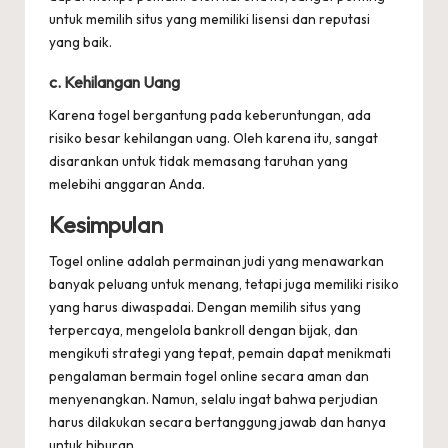
untuk memilih situs yang memiliki lisensi dan reputasi
yang baik.
c. Kehilangan Uang
Karena togel bergantung pada keberuntungan, ada
risiko besar kehilangan uang. Oleh karena itu, sangat
disarankan untuk tidak memasang taruhan yang
melebihi anggaran Anda.
Kesimpulan
Togel online adalah permainan judi yang menawarkan
banyak peluang untuk menang, tetapi juga memiliki risiko
yang harus diwaspadai. Dengan memilih situs yang
terpercaya, mengelola bankroll dengan bijak, dan
mengikuti strategi yang tepat, pemain dapat menikmati
pengalaman bermain togel online secara aman dan
menyenangkan. Namun, selalu ingat bahwa perjudian
harus dilakukan secara bertanggung jawab dan hanya
untuk hiburan.