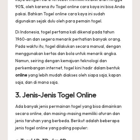
90%, oleh karena itu Togel online cara kaya ini bisa Anda
pakai. Bahkan Togel online cara kaya ini sudah
digunakan sejak dulu oleh para pemain togel.
Di Indonesia, togel pertama kali dikenal pada tahun
1960-an dan segera menarik perhatian banyak orang.
Pada waktu itu, togel dilakukan secara manual, dengan
menggunakan kertas dan bola untuk menarik angka.
Namun, seiring dengan kemajuan teknologi dan
perkembangan internet, togel kini hadir dalam bentuk
online
yang lebih mudah diakses oleh siapa saja, kapan
saja, dan di mana saja.
3. Jenis-Jenis Togel Online
Ada banyak jenis permainan togel yang bisa dimainkan
secara online, dan masing-masing memiliki aturan dan
jenis taruhan yang berbeda. Berikut adalah beberapa
jenis togel online yang paling populer: