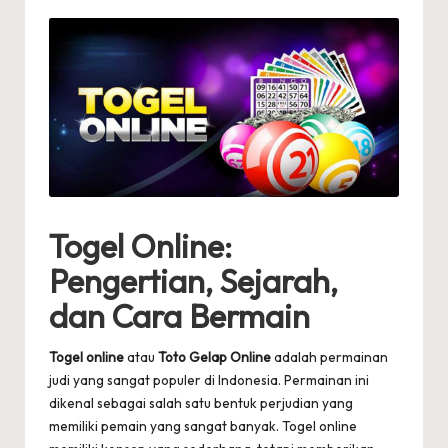
by
Togel Online:
Pengertian, Sejarah,
dan Cara Bermain
Togel online
atau
Toto Gelap Online
adalah permainan
judi yang sangat populer di Indonesia. Permainan ini
dikenal sebagai salah satu bentuk perjudian yang
memiliki pemain yang sangat banyak. Togel online