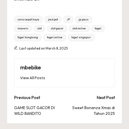
Tags:
cara cepat kaya
jackpot
JP
jp paus
maxwin
slot
slot gacor
slot online
togel
togel hongkong
togel online
togel singapur
Last updated on March 8, 2025
mbebike
View All Posts
Post
Previous Post
Next Post
navigation
GAME SLOT GACOR DI
Sweet Bonanza Xmas di
WILD BANDITO
Tahun 2025