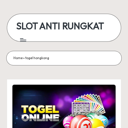
Skip
to
SLOT ANTI RUNGKAT
content
Home
»
togel hongkong