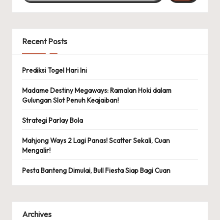
Recent Posts
Prediksi Togel Hari Ini
Madame Destiny Megaways: Ramalan Hoki dalam
Gulungan Slot Penuh Keajaiban!
Strategi Parlay Bola
Mahjong Ways 2 Lagi Panas! Scatter Sekali, Cuan
Mengalir!
Pesta Banteng Dimulai, Bull Fiesta Siap Bagi Cuan
Archives