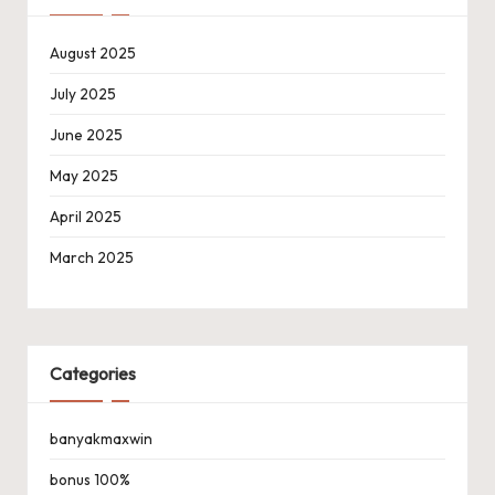
August 2025
July 2025
June 2025
May 2025
April 2025
March 2025
Categories
banyakmaxwin
bonus 100%