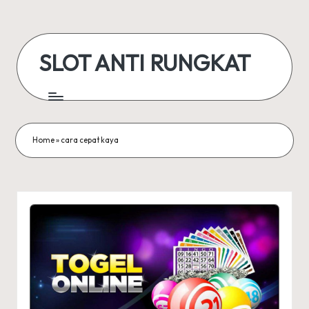
Skip
to
SLOT ANTI RUNGKAT
content
Home
»
cara cepat kaya