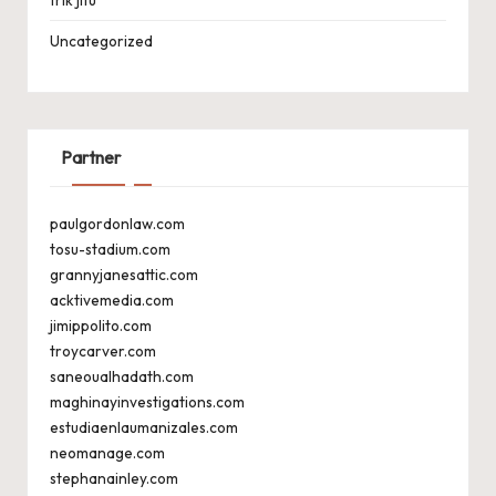
Uncategorized
Partner
paulgordonlaw.com
tosu-stadium.com
grannyjanesattic.com
acktivemedia.com
jimippolito.com
troycarver.com
saneoualhadath.com
maghinayinvestigations.com
estudiaenlaumanizales.com
neomanage.com
stephanainley.com