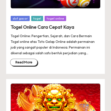
Posted
slot gacor
togel
togel online
in
Togel Online Cara Cepat Kaya
Togel Online: Pengertian, Sejarah, dan Cara Bermain
Togel online atau Toto Gelap Online adalah permainan
judi yang sangat populer di Indonesia. Permainan ini
dikenal sebagai salah satu bentuk perjudian yang…
Read More