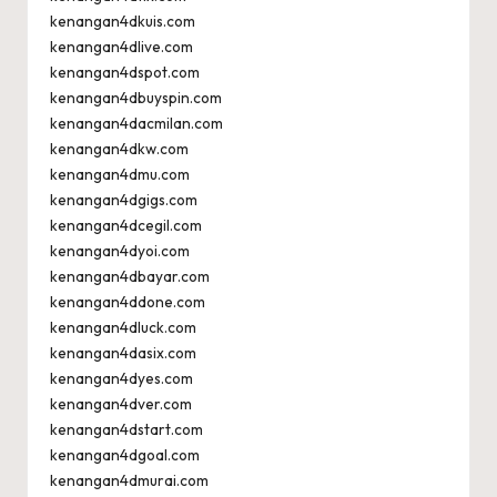
kenangan4dkuis.com
kenangan4dlive.com
kenangan4dspot.com
kenangan4dbuyspin.com
kenangan4dacmilan.com
kenangan4dkw.com
kenangan4dmu.com
kenangan4dgigs.com
kenangan4dcegil.com
kenangan4dyoi.com
kenangan4dbayar.com
kenangan4ddone.com
kenangan4dluck.com
kenangan4dasix.com
kenangan4dyes.com
kenangan4dver.com
kenangan4dstart.com
kenangan4dgoal.com
kenangan4dmurai.com