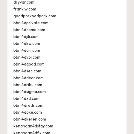
dryvar.com
frankjw.com
goodporkbadpork.com
bbni4dprivate.com
bbni4dcome.com
bbni4djili.com
bbni4dkw.com
bbni4dori.com
bbni4dyoi.com
bbni4dgood.com
bbni4dsec.com
bbni4ddear.com
bbni4dribu.com
bbni4dsigma.com
bbni4dxd.com
bbni4dreds.com
bbni4doke.com
bbni4dkeren.com
kenangan4dstay.com
kenangan4dfix.com