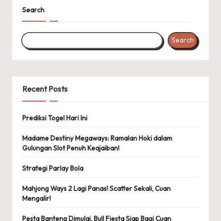
Search
Search
Recent Posts
Prediksi Togel Hari Ini
Madame Destiny Megaways: Ramalan Hoki dalam
Gulungan Slot Penuh Keajaiban!
Strategi Parlay Bola
Mahjong Ways 2 Lagi Panas! Scatter Sekali, Cuan
Mengalir!
Pesta Banteng Dimulai, Bull Fiesta Siap Bagi Cuan