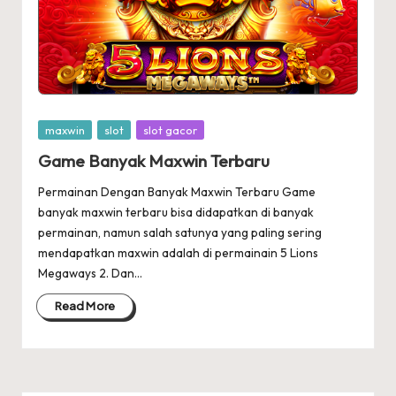
Posted
maxwin
slot
slot gacor
in
Game Banyak Maxwin Terbaru
Permainan Dengan Banyak Maxwin Terbaru Game
banyak maxwin terbaru bisa didapatkan di banyak
permainan, namun salah satunya yang paling sering
mendapatkan maxwin adalah di permainain 5 Lions
Megaways 2. Dan…
Read More