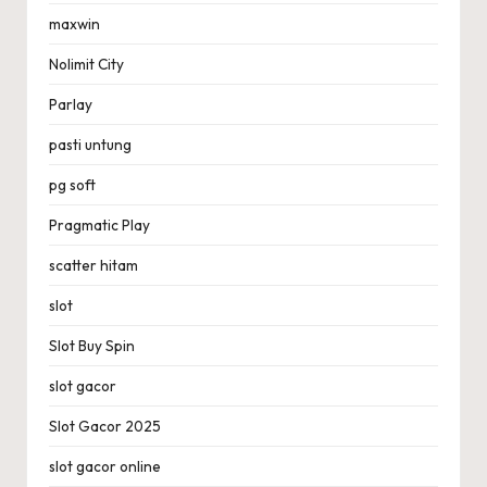
maxwin
Nolimit City
Parlay
pasti untung
pg soft
Pragmatic Play
scatter hitam
slot
Slot Buy Spin
slot gacor
Slot Gacor 2025
slot gacor online