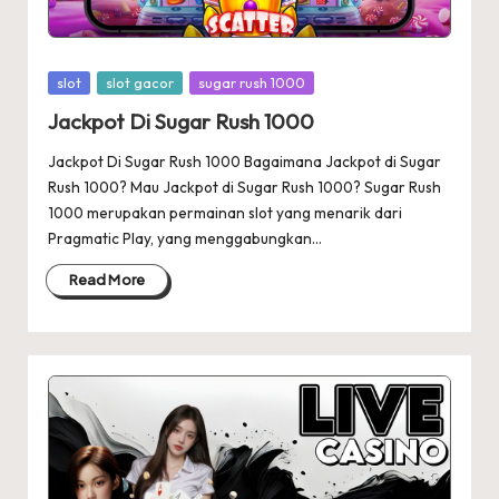
Posted
slot
slot gacor
sugar rush 1000
in
Jackpot Di Sugar Rush 1000
Jackpot Di Sugar Rush 1000 Bagaimana Jackpot di Sugar
Rush 1000? Mau Jackpot di Sugar Rush 1000? Sugar Rush
1000 merupakan permainan slot yang menarik dari
Pragmatic Play, yang menggabungkan…
Read More