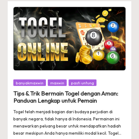
Posted
banyakmaxwin
maxwin
pasti untung
in
Tips & Trik Bermain Togel dengan Aman:
Panduan Lengkap untuk Pemain
Togel telah menjadi bagian dari budaya perjudian di
banyak negara, tidak hanya di Indonesia. Permainan ini
menawarkan peluang besar untuk mendapatkan hadiah
besar meskipun Anda hanya memiliki modal kecil. Togel…