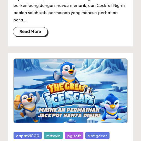
berkembang dengan inovasi menarik, dan Cocktail Nights
adalah salah satu permainan yang mencuri perhatian
para…
Read More
Posted
dapatx1000
maxwin
pg soft
slot gacor