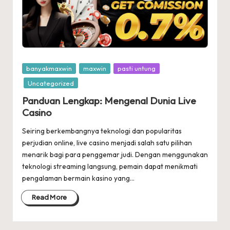
Posted
banyakmaxwin
maxwin
pasti untung
in
Uncategorized
Panduan Lengkap: Mengenal Dunia Live
Casino
Seiring berkembangnya teknologi dan popularitas
perjudian online, live casino menjadi salah satu pilihan
menarik bagi para penggemar judi. Dengan menggunakan
teknologi streaming langsung, pemain dapat menikmati
pengalaman bermain kasino yang…
Read More