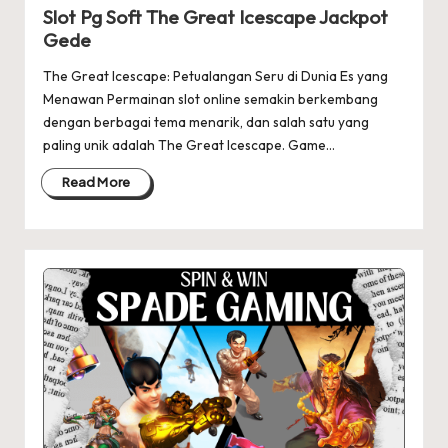
in
Slot Pg Soft The Great Icescape Jackpot
Gede
The Great Icescape: Petualangan Seru di Dunia Es yang
Menawan Permainan slot online semakin berkembang
dengan berbagai tema menarik, dan salah satu yang
paling unik adalah The Great Icescape. Game…
Read More