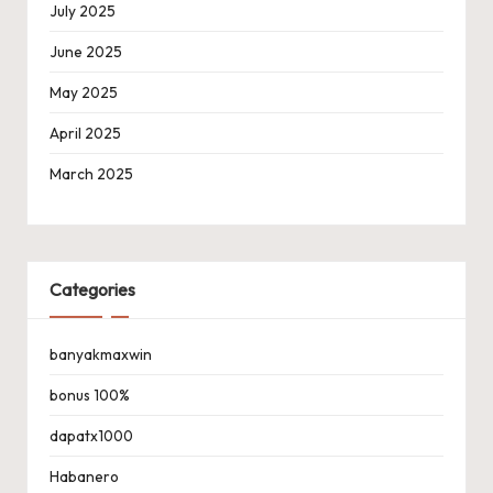
July 2025
June 2025
May 2025
April 2025
March 2025
Categories
banyakmaxwin
bonus 100%
dapatx1000
Habanero