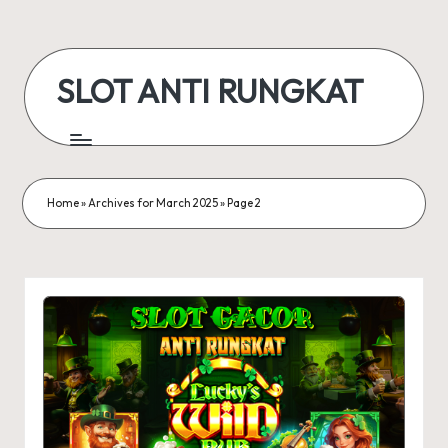
Skip
to
SLOT ANTI RUNGKAT
content
Home
»
Archives for March 2025
»
Page 2