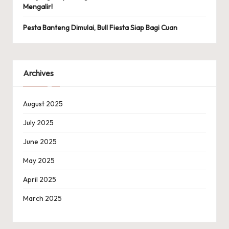
Mengalir!
Pesta Banteng Dimulai, Bull Fiesta Siap Bagi Cuan
Archives
August 2025
July 2025
June 2025
May 2025
April 2025
March 2025