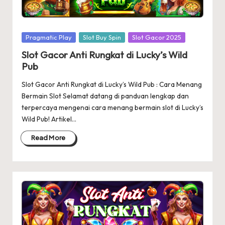
Posted
Pragmatic Play
Slot Buy Spin
Slot Gacor 2025
in
Slot Gacor Anti Rungkat di Lucky’s Wild
Pub
Slot Gacor Anti Rungkat di Lucky’s Wild Pub : Cara Menang
Bermain Slot Selamat datang di panduan lengkap dan
terpercaya mengenai cara menang bermain slot di Lucky’s
Wild Pub! Artikel…
Read More