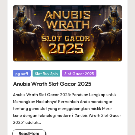
Posted
pg soft
Slot Buy Spin
Slot Gacor 2025
in
Anubis Wrath Slot Gacor 2025
Anubis Wrath Slot Gacor 2025: Panduan Lengkap untuk
Menangkan Hadiahnya! Pernahkah Anda mendengar
tentang game slot yang menggabungkan mistik Mesir
kuno dengan teknologi modern? "Anubis Wrath Slot Gacor
2025" adalah…
Read More