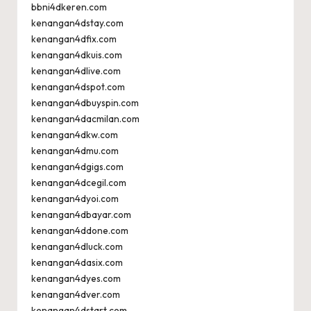
bbni4dkeren.com
kenangan4dstay.com
kenangan4dfix.com
kenangan4dkuis.com
kenangan4dlive.com
kenangan4dspot.com
kenangan4dbuyspin.com
kenangan4dacmilan.com
kenangan4dkw.com
kenangan4dmu.com
kenangan4dgigs.com
kenangan4dcegil.com
kenangan4dyoi.com
kenangan4dbayar.com
kenangan4ddone.com
kenangan4dluck.com
kenangan4dasix.com
kenangan4dyes.com
kenangan4dver.com
kenangan4dstart.com