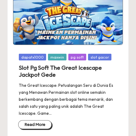
Posted
dapatx1000
maxwin
pg soft
slot gacor
in
Slot Pg Soft The Great Icescape
Jackpot Gede
The Great Icescape: Petualangan Seru di Dunia Es
yang Menawan Permainan slot online semakin
berkembang dengan berbagai tema menarik, dan
salah satu yang paling unik adalah The Great
Icescape. Game…
Read More