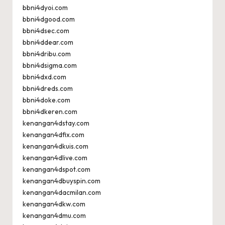
bbni4dyoi.com
bbni4dgood.com
bbni4dsec.com
bbni4ddear.com
bbni4dribu.com
bbni4dsigma.com
bbni4dxd.com
bbni4dreds.com
bbni4doke.com
bbni4dkeren.com
kenangan4dstay.com
kenangan4dfix.com
kenangan4dkuis.com
kenangan4dlive.com
kenangan4dspot.com
kenangan4dbuyspin.com
kenangan4dacmilan.com
kenangan4dkw.com
kenangan4dmu.com