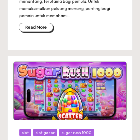
menantang, terutama bagi pemula. Untuk
memaksimalkan peluang menang, penting bagi
pemain untuk memahami…
Read More
Posted
slot
slot gacor
sugar rush 1000
in