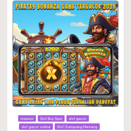
Posted
maxwin
Slot Buy Spin
slot gacor
in
slot gacor online
Slot Gampang Menang