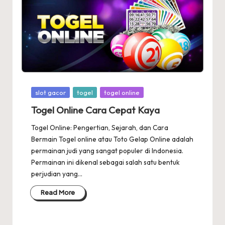
Posted
slot gacor
togel
togel online
in
Togel Online Cara Cepat Kaya
Togel Online: Pengertian, Sejarah, dan Cara
Bermain Togel online atau Toto Gelap Online adalah
permainan judi yang sangat populer di Indonesia.
Permainan ini dikenal sebagai salah satu bentuk
perjudian yang…
Read More