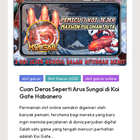
Posted
slot gacor
Slot Gacor 2025
slot gacor online
in
Cuan Deras Seperti Arus Sungai di Koi
Gate Habanero
Permainan slot online semakin digemari oleh
banyak pemain, terutama bagi mereka yang baru
ingin memulai perjalanan di dunia perjudian digital.
Salah satu game yang tengah mencuri perhatian
adalah Koi Gate…